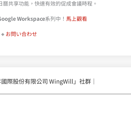
e 日曆共享功能，快速有效的促成會議時程。
ogle Workspace
系列中！
馬上觀看
🔸
お問い合わせ
股份有限公司 WingWill」社群｜