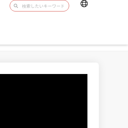
Main
検
検
Menu
索
索