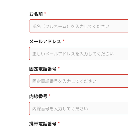
お名前
*
您
メールアドレス
*
的
姓
名
日
期
*
固定電話番号
*
戳
*
記
您
的
訊
内線番号
*
息
携帯電話番号
*