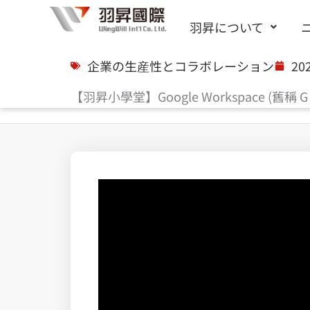
内
羽昇について
容
を
企業の生産性とコラボレーション
20
ス
【羽昇小學堂】Google Workspace (舊稱 
キ
ッ
プ