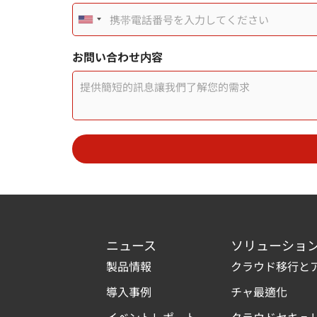
U
n
お問い合わせ内容
i
t
e
d
S
t
a
ニュース
ソリューショ
t
製品情報
クラウド移行と
e
導入事例
チャ最適化
s
イベントレポート
クラウドセキュ