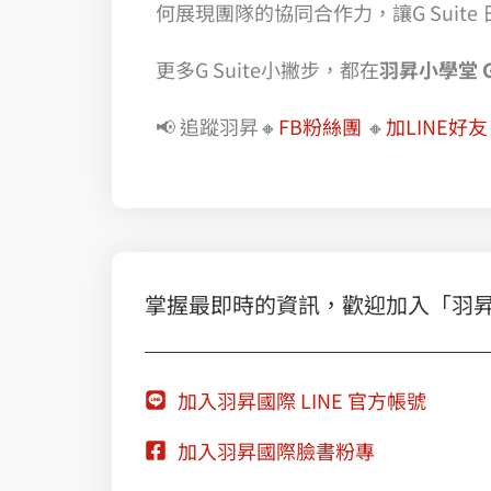
何展現團隊的協同合作力，讓G Suit
更多G Suite小撇步，都在
羽昇小學堂 Go
📢 追蹤羽昇🔸
FB粉絲團
🔸
加LINE好友
掌握最即時的資訊，歡迎加入「羽昇國際
加入羽昇國際 LINE 官方帳號
加入羽昇國際臉書粉專