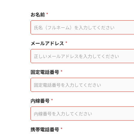
メ
行
お名前
*
ー
動
ル
電
ア
話
ド
頁
レ
面
メールアドレス
*
ス
連
固
結
定
使
電
用
話
者
固定電話番号
*
番
号
行
動
電
内線番号
*
話
携帯電話番号
*