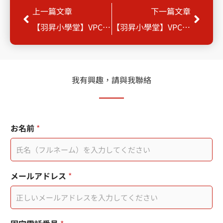
Prev
Next
上一篇文章
下一篇文章
【羽昇小學堂】VPC 網路架構
【羽昇小學堂】VPC中的IP位址
我有興趣，請與我聯絡
*
お名前
*
メールアドレス
*