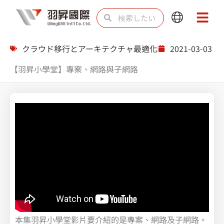
内
検
検
Main
Main
容
索
索
Menu
Menu
を
クラウド移行とアーキテクチャ最適化
2021-03-03
ス
【羽昇小學堂】專案、網路與子網路
キ
ッ
プ
本集羽昇小學堂影片要介紹的是專案、網路及子網路。