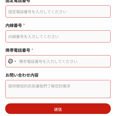
固定電話番号
*
内線番号
*
您
携帯電話番号
*
的
市
N
內
電
o
話
お問い合わせ内容
頁
c
面
o
標
題
u
分
機
n
送信
t