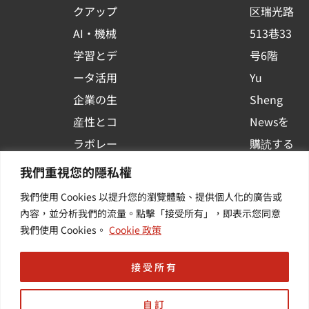
クアップ
区瑞光路
u
AI・機械
513巷33
a
r
学習とデ
号6階
e
ータ活用
Yu
企業の生
Sheng
産性とコ
Newsを
ラボレー
購読する
ション
| 最新の
我們重視您的隱私權
コンテナ
イベント
我們使用 Cookies 以提升您的瀏覽體驗、提供個人化的廣告或
プラット
や業界情
內容，並分析我們的流量。點擊「接受所有」，即表示您同意
我們使用 Cookies。
Cookie 政策
フォーム
報を入手
活用
する
接受所有
自訂