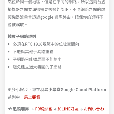
然位於同一個地區，但是在不同的網路，所以這兩台虛
擬機器之間要溝通需要透過外部IP，不同網路之間的虛
擬機器流量會透過google 邊際路由，確保你的資料不
會被竊取。
擴展子網路規則
必須在RFC 1918規範中的位址空間內
不能與其他子網路重疊
子網路只能擴展而不能縮小
避免建立過大範圍的子網路
更多小撇步，都在
羽昇小學堂Google Cloud Platform
系列中！
馬上觀看
📢
追蹤羽昇
🔸
FB粉絲團
🔸
加LINE好友
🔸
お問い合わ