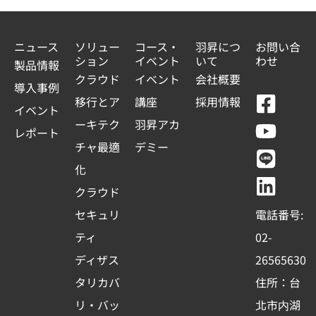
r
y
ニュース
ソリュー
コース・
羽昇につ
お問い合
s
ション
イベント
いて
わせ
製品情報
クラウド
イベント
会社概要
e
導入事例
F
Y
L
L
移行とア
講座
採用情報
l
イベント
a
o
i
i
ーキテク
羽昇アカ
e
レポート
c
u
n
n
チャ最適
デミー
c
e
t
e
k
化
t
b
u
e
クラウド
e
o
b
d
セキュリ
電話番号:
d
o
e
i
ティ
02-
k
n
ディザス
26565630
-
タリカバ
住所：台
s
リ・バッ
北市内湖
q