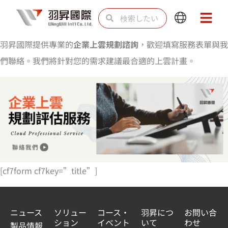
内
検
検
Main
Main
容
索
索
Menu
Menu
を
羽昇國際提供專業的
企業上雲規劃諮詢
，歡迎填寫服務表單與我
ス
們聯絡。我們將針對您的需求建議最合適的上雲計畫。
キ
ッ
プ
[cf7form cf7key=”title”]
ニュース
ソリュー
コース・
羽昇につ
お問い合
ション
イベント
いて
わせ
製品情報