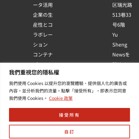
ータ活用
区瑞光路
u
企業の生
513巷33
a
r
産性とコ
号6階
e
ラボレー
Yu
ション
Sheng
コンテナ
Newsを
プラット
購読する
我們重視您的隱私權
フォーム
| 最新の
我們使用 Cookies 以提升您的瀏覽體驗、提供個人化的廣告或
活用
イベント
內容，並分析我們的流量。點擊「接受所有」，即表示您同意
その他・
や業界情
我們使用 Cookies。
Cookie 政策
付加価値
報を入手
サービス
する
接受所有
自訂