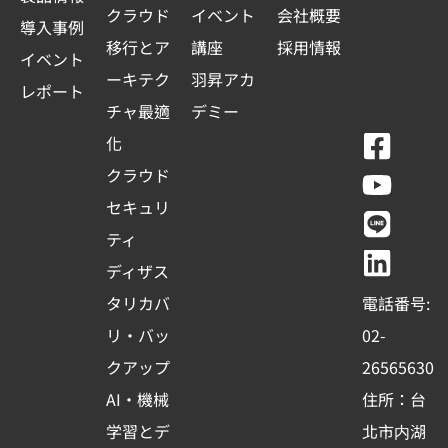
クラウド
イベント
会社概要
導入事例
移行とア
講座
採用情報
イベント
ーキテク
羽昇アカ
レポート
チャ最適
デミー
F
Y
L
L
化
a
o
i
i
クラウド
c
u
n
n
セキュリ
e
t
e
k
ティ
b
u
e
ディザス
o
b
d
タリカバ
電話番号:
o
e
i
リ・バッ
02-
k
n
クアップ
26565630
-
AI・機械
住所：台
s
学習とデ
北市内湖
q