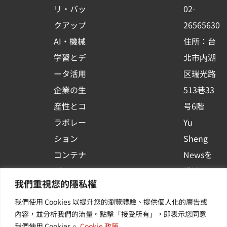
o
e
i
リ・バッ
02-
k
n
クアップ
26565630
-
AI・機械
住所：台
s
学習とデ
北市内湖
q
ータ活用
区瑞光路
u
企業の生
513巷33
a
r
産性とコ
号6階
e
ラボレー
Yu
ション
Sheng
コンテナ
Newsを
プラット
購読する
我們重視您的隱私權
フォーム
| 最新の
我們使用 Cookies 以提升您的瀏覽體驗、提供個人化的廣告或
活用
イベント
內容，並分析我們的流量。點擊「接受所有」，即表示您同意
その他・
や業界情
我們使用 Cookies。
Cookie 政策