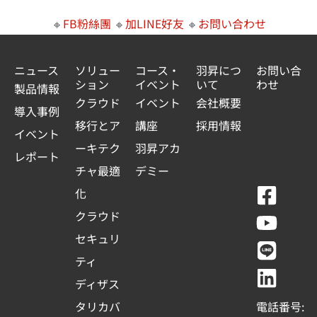
🔸
FB粉絲團
🔸
加LINE好友
🔸
お問い合わせ
ニュース
ソリュー
コース・
羽昇につ
お問い合
ション
イベント
いて
わせ
製品情報
クラウド
イベント
会社概要
導入事例
移行とア
講座
採用情報
イベント
ーキテク
羽昇アカ
レポート
チャ最適
デミー
F
Y
L
L
化
a
o
i
i
クラウド
c
u
n
n
セキュリ
e
t
e
k
ティ
b
u
e
ディザス
o
b
d
タリカバ
電話番号: