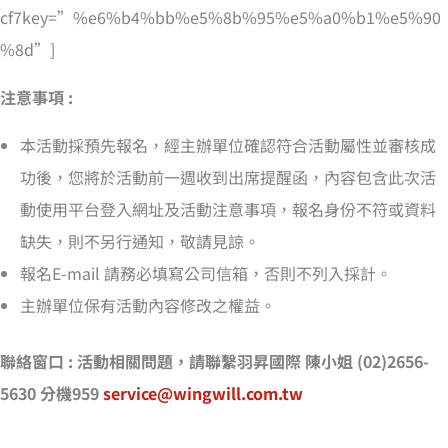
cf7key=”%e6%b4%bb%e5%8b%95%e5%a0%b1%e5%90
%8d”]
注意事項 :
本活動採預先報名，經主辦單位確認符合活動屬性並審核成
功後，您將於活動前一週收到出席提醒函，內容包含此次活
動使用平台登入網址及活動注意事項，報名身份不符或資料
缺失，則不另行通知，敬請見諒。
報名E-mail 請務必填寫公司信箱，否則不列入採計。
主辦單位保有活動內容修改之權益。
聯絡窗口 : 活動相關問題，請聯繫羽昇國際 陳小姐 (02)2656-
5630 分機959
service@wingwill.com.tw