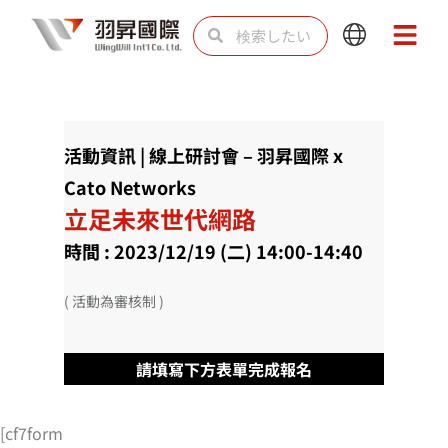
内
検
検
Main
Main
容
索
索
Menu
Menu
を
ス
キ
活動資訊 | 線上研討會 – 羽昇國際 x
ッ
Cato Networks
プ
立足未來世代網路
時間 : 2023/12/19 (二) 14:00-14:40
( 活動為審核制 )
請填寫下方表單完成報名
[cf7form