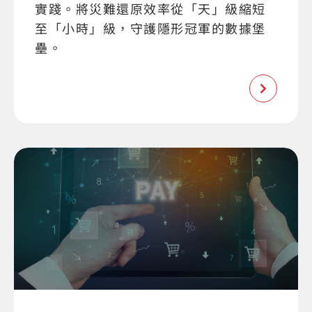
實踐。將災難還原效率從「天」級縮短
至「小時」級，守護隱形冠軍的數據堡
壘。