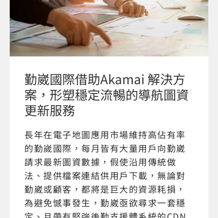
勤崴國際借助Akamai 解決方
案，形塑穩定流暢的導航圖資
更新服務
長年在電子地圖應用市場維持高佔有率
的勤嵗國際，每月皆有大量用戶向勤崴
請求最新圖資數據，假使沿用傳統做
法、提供檔案連結供用戶下載，無論對
勤崴或顧客，都將是巨大的資源耗損，
為避免憾事發生，勤崴亟欲尋求一套穩
定、且帶有堅強後勤支援體系統的CDN