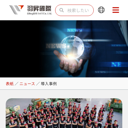
内
検
検
Main
Main
容
索
索
Menu
Menu
を
ス
キ
ッ
プ
導入事例
表紙
／
ニュース
／
導入事例