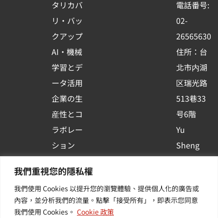
o
b
d
タリカバ
電話番号:
o
e
i
リ・バッ
02-
k
n
クアップ
26565630
-
AI・機械
住所：台
s
学習とデ
北市内湖
q
ータ活用
区瑞光路
u
企業の生
513巷33
a
r
産性とコ
号6階
e
ラボレー
Yu
ション
Sheng
コンテナ
Newsを
我們重視您的隱私權
プラット
購読する
我們使用 Cookies 以提升您的瀏覽體驗、提供個人化的廣告或
フォーム
| 最新の
內容，並分析我們的流量。點擊「接受所有」，即表示您同意
活用
イベント
我們使用 Cookies。
Cookie 政策