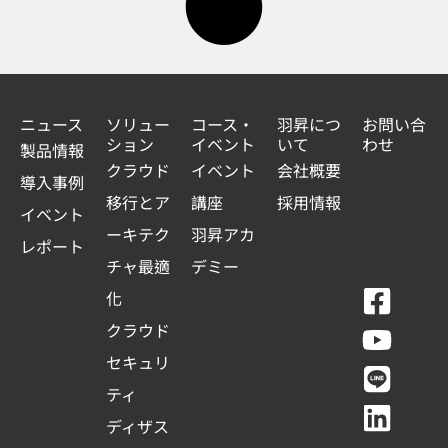
ニュース
ソリュー
コース・
羽昇につ
お問い合
ション
イベント
いて
わせ
製品情報
クラウド
イベント
会社概要
導入事例
移行とア
講座
採用情報
イベント
ーキテク
羽昇アカ
レポート
チャ最適
デミー
F
Y
L
L
化
a
o
i
i
クラウド
c
u
n
n
セキュリ
e
t
e
k
ティ
b
u
e
ディザス