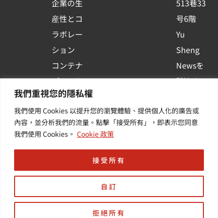
企業の生
513巷33
a
r
産性とコ
号6階
e
ラボレー
Yu
ション
Sheng
コンテナ
Newsを
プラット
購読する
我們重視您的隱私權
フォーム
| 最新の
我們使用 Cookies 以提升您的瀏覽體驗、提供個人化的廣告或
活用
イベント
內容，並分析我們的流量。點擊「接受所有」，即表示您同意
その他・
や業界情
我們使用 Cookies。
Cookie 政策
付加価値
報を入手
サービス
する
接受所有
自訂
拒絕所有