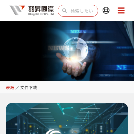
内
検
検
Main
Main
容
索
索
Menu
Menu
を
ス
キ
ッ
プ
文件下載
表紙
／
文件下載