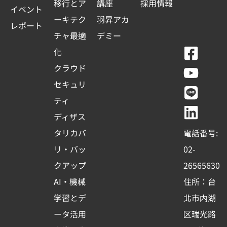
移行とア
講座
採用情報
イベント
ーキテク
羽昇アカ
レポート
チャ最適
デミー
F
Y
L
L
化
a
o
i
i
クラウド
c
u
n
n
セキュリ
e
t
e
k
ティ
b
u
e
ディザス
o
b
d
タリカバ
電話番号:
o
e
i
リ・バッ
02-
k
n
クアップ
26565630
-
AI・機械
住所：台
s
学習とデ
北市内湖
q
ータ活用
区瑞光路
u