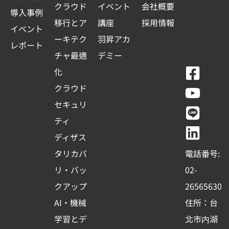
クラウド
イベント
会社概要
導入事例
移行とア
講座
採用情報
イベント
ーキテク
羽昇アカ
レポート
チャ最適
デミー
F
Y
L
L
化
a
o
i
i
クラウド
c
u
n
n
セキュリ
e
t
e
k
ティ
b
u
e
ディザス
o
b
d
タリカバ
電話番号:
o
e
i
リ・バッ
02-
k
n
クアップ
26565630
-
AI・機械
住所：台
s
学習とデ
北市内湖
q