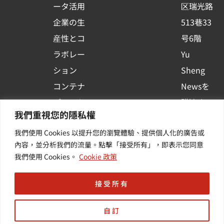
ータ活用
区瑞光路
u
企業の生
513巷33
a
r
産性とコ
号6階
e
ラボレー
Yu
ション
Sheng
コンテナ
Newsを
プラット
購読する
我們重視您的隱私權
フォーム
| 最新の
我們使用 Cookies 以提升您的瀏覽體驗、提供個人化的廣告或
活用
イベント
內容，並分析我們的流量。點擊「接受所有」，即表示您同意
その他・
や業界情
我們使用 Cookies。
Cookie 政策
付加価値
報を入手
サービス
する
接受所有
自訂