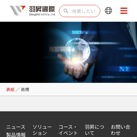
内
検
検
Main
Main
容
索
索
Menu
Menu
を
ス
キ
ッ
プ
商標
表紙
／
商標
ニュース
ソリュー
コース・
羽昇につ
お問い合
ション
イベント
いて
わせ
製品情報