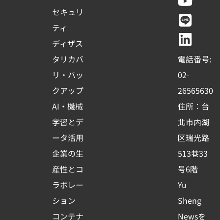
c
u
n
n
セキュリ
e
t
e
k
ティ
b
u
e
ディザス
o
b
d
タリカバ
電話番号:
o
e
i
リ・バッ
02-
k
n
クアップ
26565630
-
AI・機械
住所：台
s
学習とデ
北市内湖
q
ータ活用
区瑞光路
u
企業の生
513巷33
a
r
産性とコ
号6階
e
ラボレー
Yu
ション
Sheng
コンテナ
Newsを