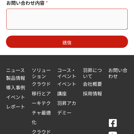
お問い合わせ内容
*
送信
ニュース
ソリュー
コース・
羽昇につ
お問い合
ション
イベント
いて
わせ
製品情報
クラウド
イベント
会社概要
導入事例
移行とア
講座
採用情報
イベント
ーキテク
羽昇アカ
レポート
チャ最適
デミー
F
Y
L
L
化
a
o
i
i
クラウド