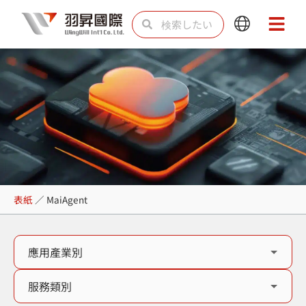
内
検
検
Main
Main
容
索
索
Menu
Menu
を
ス
キ
ッ
プ
MaiAgent
表紙
／
MaiAgent