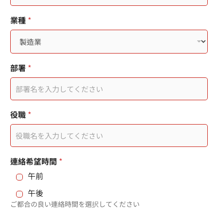
e
業種
*
d
S
t
部署
*
a
t
e
役職
*
s
+
1
連絡希望時間
*
午前
午後
ご都合の良い連絡時間を選択してください