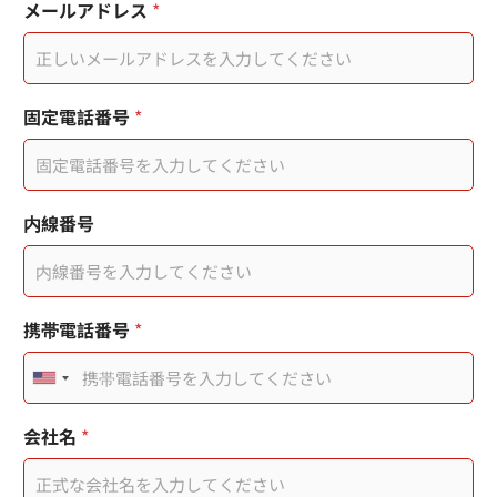
日
メールアドレス
*
期
戳
記
產
業
お
固定電話番号
*
類
問
型
い
使
合
用
わ
者
せ
内線番号
内
容
役
職
*
携帯電話番号
*
U
n
会社名
*
i
t