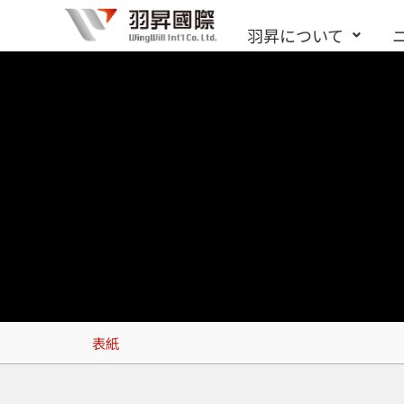
内
羽昇について
容
を
ス
キ
ッ
プ
表紙