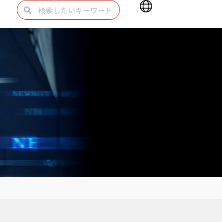
Main
検
検
Menu
索
索