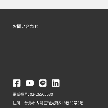
お問い合わせ
F
Y
L
L
a
o
i
i
電話番号: 02-26565630
c
u
n
n
住所：台北市内湖区瑞光路513巷33号6階