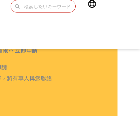
Main
検
検
Menu
索
索
有限※ 立即申請
申請
單，將有專人與您聯絡