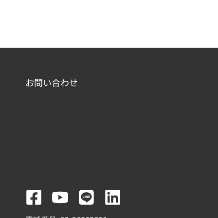
お問い合わせ
F
Y
L
L
a
o
i
i