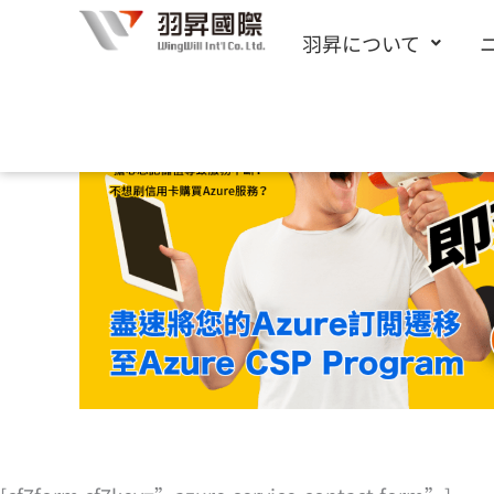
内
羽昇について
容
を
ス
キ
ッ
プ