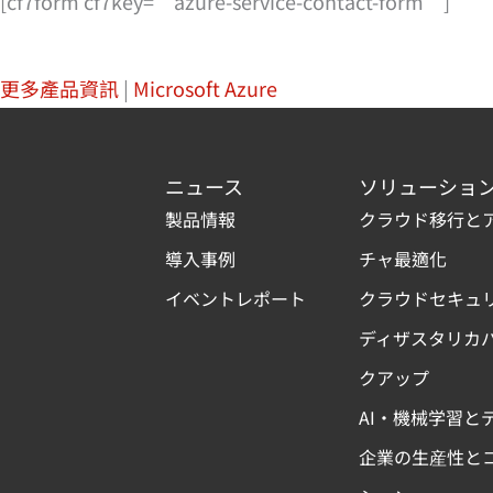
[cf7form cf7key=”azure-service-contact-form”]
更多產品資訊
|
Microsoft Azure
ニュース
ソリューショ
製品情報
クラウド移行と
導入事例
チャ最適化
イベントレポート
クラウドセキュ
ディザスタリカ
クアップ
AI・機械学習と
企業の生産性と