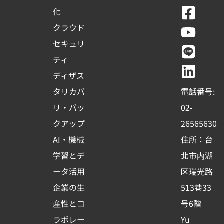
F
Y
L
L
化
a
o
i
i
クラウド
c
u
n
n
セキュリ
e
t
e
k
ティ
b
u
e
ディザス
o
b
d
タリカバ
電話番号:
o
e
i
リ・バッ
02-
k
n
クアップ
26565630
-
AI・機械
住所：台
s
学習とデ
北市内湖
q
ータ活用
区瑞光路
u
企業の生
513巷33
a
r
産性とコ
号6階
e
ラボレー
Yu