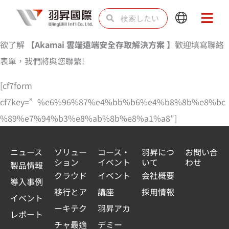
内
検
検
Main
Main
容
索
索
Menu
Menu
を
欲了解
【Akamai 雲端遠端安全存取解決方案 】
歡迎填寫聯絡
ス
表單，我們將與您聯繫!
キ
[cf7form
ッ
cf7key=”%e6%96%87%e4%bb%b6%e4%b8%8b%e8%bc
プ
%89%e7%94%b3%e8%ab%8b%e8%a1%a8″]
ニュース
ソリュー
コース・
羽昇につ
お問い合
ション
イベント
いて
わせ
製品情報
クラウド
イベント
会社概要
導入事例
移行とア
講座
採用情報
イベント
ーキテク
羽昇アカ
レポート
チャ最適
デミー