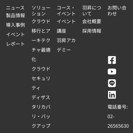
ニュース
ソリュー
コース・
羽昇につ
お問い合
ション
イベント
いて
わせ
製品情報
クラウド
イベント
会社概要
導入事例
移行とア
講座
採用情報
イベント
ーキテク
羽昇アカ
レポート
チャ最適
デミー
F
Y
L
L
化
a
o
i
i
クラウド
c
u
n
n
セキュリ
e
t
e
k
ティ
b
u
e
ディザス
o
b
d
タリカバ
電話番号:
o
e
i
リ・バッ
02-
k
n
クアップ
26565630
-