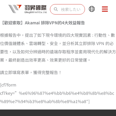
内
検
検
Main
Main
容
索
索
Menu
Menu
を
【歡迎索取】Akamai 排除VPN的4大效益報告
ス
根據報告中，提出了如下現今環境的四大現實因素 : 行動性、數
キ
位價值鏈體系、雲端轉型、安全，並分析其立即排除 VPN 的必
ッ
要性，以及如何分辨過時的遠端存取程序並套用現代化的解決方
プ
案，最終創造出效率更高、效果更好的日常營運。
請立即填寫表單，獲得完整報告！
[cf7form
cf7key=”%e6%96%87%e4%bb%b6%e4%b8%8b%e8%bc
%89%e7%94%b3%e8%ab%8b%e8%a1%a8″]