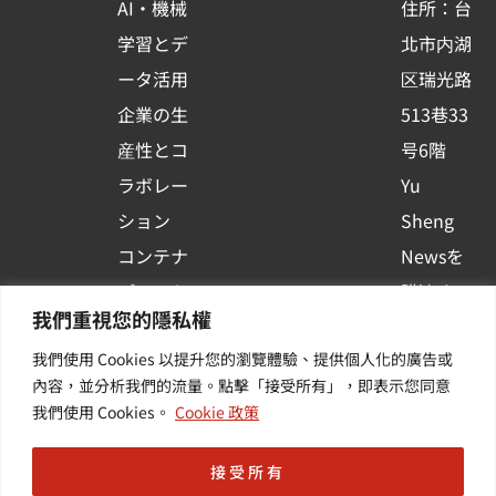
AI・機械
住所：台
s
学習とデ
北市内湖
q
ータ活用
区瑞光路
u
企業の生
513巷33
a
r
産性とコ
号6階
e
ラボレー
Yu
ション
Sheng
コンテナ
Newsを
プラット
購読する
我們重視您的隱私權
フォーム
| 最新の
我們使用 Cookies 以提升您的瀏覽體驗、提供個人化的廣告或
活用
イベント
內容，並分析我們的流量。點擊「接受所有」，即表示您同意
その他・
や業界情
我們使用 Cookies。
Cookie 政策
付加価値
報を入手
サービス
する
接受所有