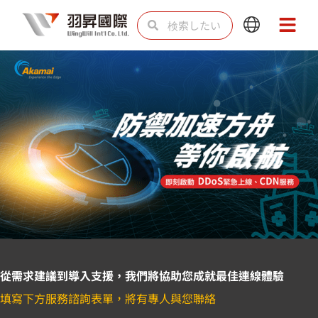
内
検
検
Main
Main
容
索
索
Menu
Menu
を
ス
キ
ッ
プ
從需求建議到導入支援，我們將協助您成就最佳連線體驗
填寫下方服務諮詢表單，將有專人與您聯絡