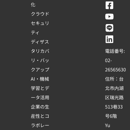
F
Y
L
L
化
a
o
i
i
クラウド
c
u
n
n
セキュリ
e
t
e
k
ティ
b
u
e
ディザス
o
b
d
タリカバ
電話番号:
o
e
i
リ・バッ
02-
k
n
クアップ
26565630
-
AI・機械
住所：台
s
学習とデ
北市内湖
q
ータ活用
区瑞光路
u
企業の生
513巷33
a
r
産性とコ
号6階
e
ラボレー
Yu