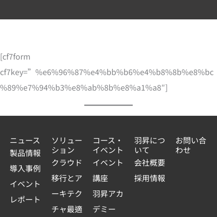
[cf7form
cf7key=”%e6%96%87%e4%bb%b6%e4%b8%8b%e8%bc
%89%e7%94%b3%e8%ab%8b%e8%a1%a8″]
ニュース
ソリュー
コース・
羽昇につ
お問い合
ション
イベント
いて
わせ
製品情報
クラウド
イベント
会社概要
導入事例
移行とア
講座
採用情報
イベント
ーキテク
羽昇アカ
レポート
チャ最適
デミー