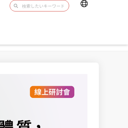
Main
検
検
Menu
索
索