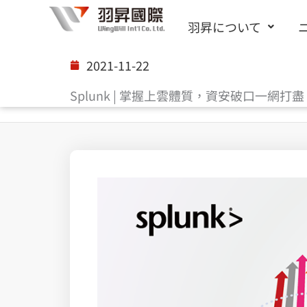
内
羽昇について
容
を
2021-11-22
ス
Splunk | 掌握上雲體質，資安破口一網打盡
キ
ッ
プ