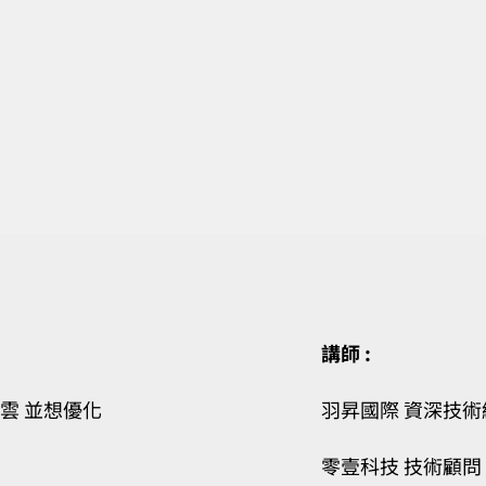
講師 :
合雲 並想優化
羽昇國際 資深技術經
零壹科技 技術顧問