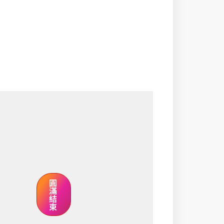
圓
滿
結
束