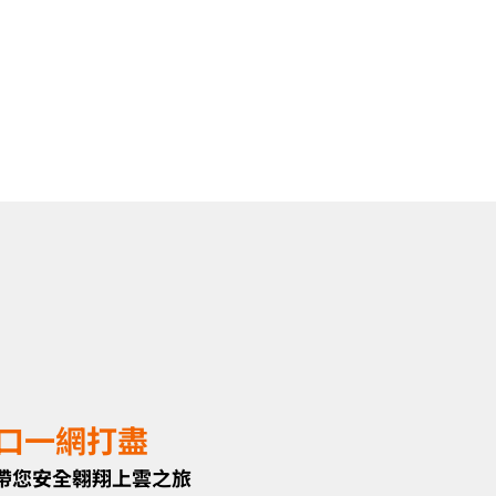
口一網打盡
AR，帶您安全翱翔上雲之旅