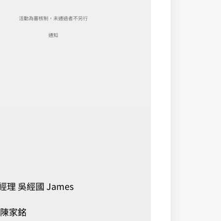
活動為審核制，未通過者不另行
通知
理 吳經國 James
 陳家銘