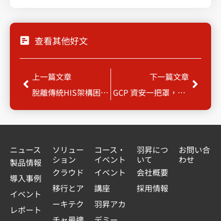
查看其他好文
Prev
Next
上一篇文章
下一篇文章
脫離傳統HIS架構困境，大躍進現代化HIS架構
GCP 資安一把罩，監控/控制很重要
ニュース
ソリュー
コース・
羽昇につ
お問い合
ション
イベント
いて
わせ
製品情報
クラウド
イベント
会社概要
導入事例
移行とア
講座
採用情報
イベント
ーキテク
羽昇アカ
レポート
チャ最適
デミー