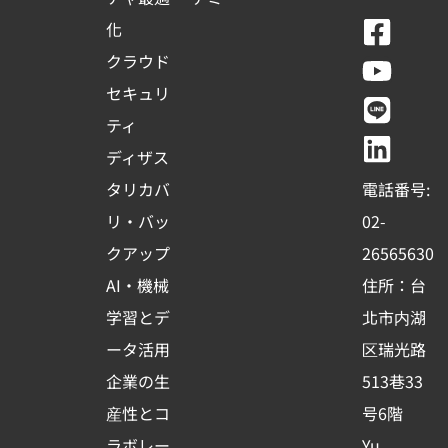
F
Y
L
L
化
a
o
i
i
クラウド
c
u
n
n
セキュリ
e
t
e
k
ティ
b
u
e
ディザス
o
b
d
タリカバ
電話番号:
o
e
i
リ・バッ
02-
k
n
クアップ
26565630
-
AI・機械
住所：台
s
学習とデ
北市内湖
q
ータ活用
区瑞光路
u
企業の生
513巷33
a
r
産性とコ
号6階
ラボレー
Yu