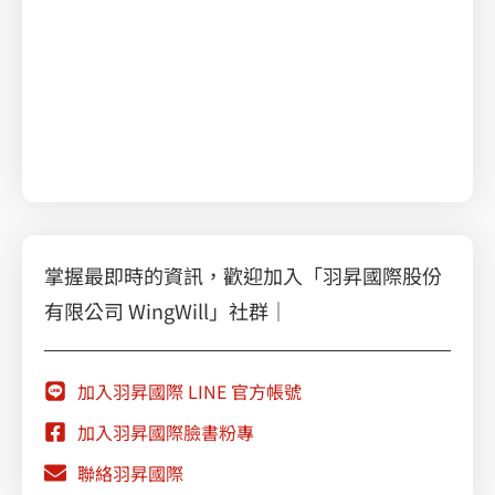
解鎖雲端數據魔力
Splunk Cloud全方位監測，攔堵雲端風險危機
Microsoft Azure
掌握最即時的資訊，歡迎加入「羽昇國際股份
有限公司 WingWill」社群｜
加入羽昇國際 LINE 官方帳號
加入羽昇國際臉書粉專
聯絡羽昇國際