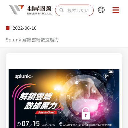
内
検
検
Main
Main
容
索
索
Menu
Menu
を
2022-06-10
ス
Splunk 解鎖雲端數據魔力
キ
ッ
プ