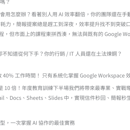
嗎？
ini 不會用怎麼辦？看著別人用 AI 效率翻倍，你的團隊還在
耗時耗力，簡報提案總是趕工到深夜，效率提升找不到突破
I 課程，但市面上的課程東拼西湊，無法與既有的 Google W
卻不知道從何下手？你的行銷 / IT 人員還在土法煉鋼？
40% 工作時間！ 只有系統化掌握 Google Workspa
%，而是 10 倍！年度教育訓練下半場我們將帶來最專業、
mail、Docs、Sheets、Slides 中，實現信件秒回、簡
，一次掌握 AI 協作的最佳實務