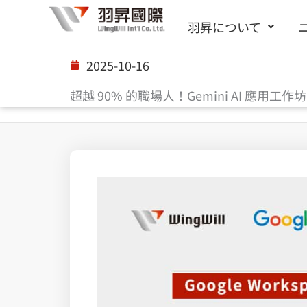
内
羽昇について
容
を
2025-10-16
ス
超越 90% 的職場人！Gemini AI 
キ
ッ
プ