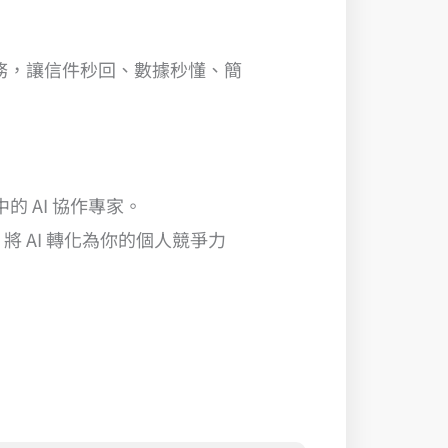
動化繁瑣任務，讓信件秒回、數據秒懂、簡
 AI 協作專家。
 AI 轉化為你的個人競爭力