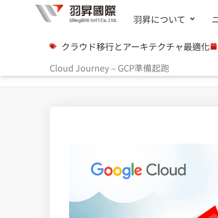
内
羽昇について
容
を
クラウド移行とアーキテクチャ最適化
ス
Cloud Journey – GCP準備起跑
キ
ッ
プ