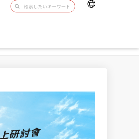
Main
検
検
Menu
索
索