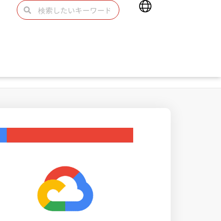
Main
検
検
Menu
索
索