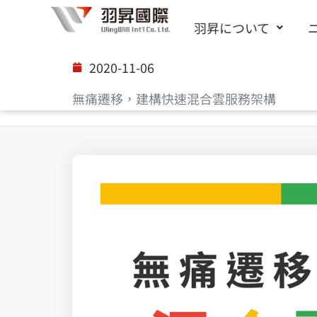
内
羽昇について
容
を
2020-11-06
ス
無痛遷移，建構快速混合雲服務架構
キ
ッ
プ