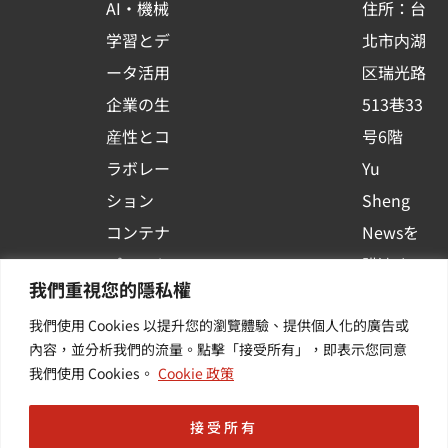
AI・機械
住所：台
s
学習とデ
北市内湖
q
ータ活用
区瑞光路
u
企業の生
513巷33
a
r
産性とコ
号6階
e
ラボレー
Yu
ション
Sheng
コンテナ
Newsを
プラット
購読する
我們重視您的隱私權
フォーム
| 最新の
我們使用 Cookies 以提升您的瀏覽體驗、提供個人化的廣告或
活用
イベント
內容，並分析我們的流量。點擊「接受所有」，即表示您同意
その他・
や業界情
我們使用 Cookies。
Cookie 政策
付加価値
報を入手
サービス
する
接受所有