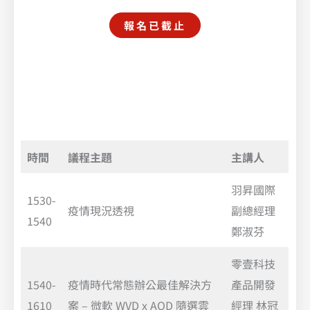
報名已截止
時間
議程主題
主講人
羽昇國際
1530-
疫情現況透視
副總經理
1540
鄭淑芬
零壹科技
1540-
疫情時代常態辦公最佳解決方
產品開發
1610
案 – 微軟 WVD x AOD 隨選雲
經理 林冠