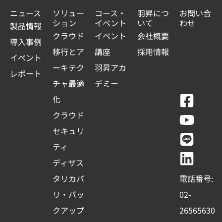
ニュース
ソリュー
コース・
羽昇につ
お問い合
ション
イベント
いて
わせ
製品情報
クラウド
イベント
会社概要
導入事例
移行とア
講座
採用情報
イベント
ーキテク
羽昇アカ
レポート
チャ最適
デミー
F
Y
L
L
化
a
o
i
i
クラウド
c
u
n
n
セキュリ
e
t
e
k
ティ
b
u
e
ディザス
o
b
d
タリカバ
電話番号:
o
e
i
リ・バッ
02-
k
n
クアップ
26565630
-