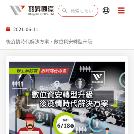
内
検
検
Main
Main
容
索
索
Menu
Menu
を
2021-06-11
ス
後疫情時代解決方案，數位資安轉型升級
キ
ッ
プ