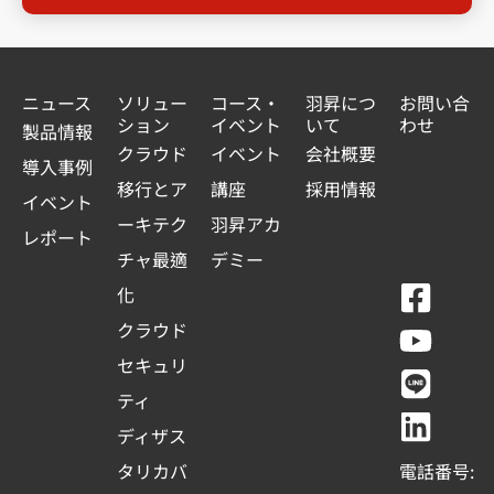
ニュース
ソリュー
コース・
羽昇につ
お問い合
ション
イベント
いて
わせ
製品情報
クラウド
イベント
会社概要
導入事例
移行とア
講座
採用情報
イベント
ーキテク
羽昇アカ
レポート
チャ最適
デミー
F
Y
L
L
化
a
o
i
i
クラウド
c
u
n
n
セキュリ
e
t
e
k
ティ
b
u
e
ディザス
o
b
d
タリカバ
電話番号: