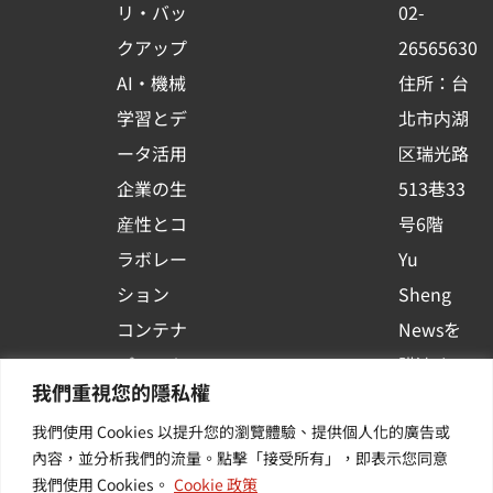
o
e
i
リ・バッ
02-
k
n
クアップ
26565630
-
AI・機械
住所：台
s
学習とデ
北市内湖
q
ータ活用
区瑞光路
u
企業の生
513巷33
a
r
産性とコ
号6階
e
ラボレー
Yu
ション
Sheng
コンテナ
Newsを
プラット
購読する
我們重視您的隱私權
フォーム
| 最新の
我們使用 Cookies 以提升您的瀏覽體驗、提供個人化的廣告或
活用
イベント
內容，並分析我們的流量。點擊「接受所有」，即表示您同意
その他・
や業界情
我們使用 Cookies。
Cookie 政策