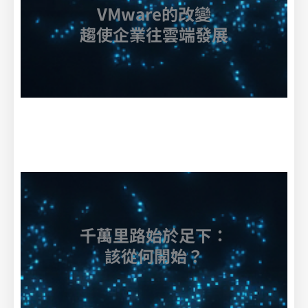
VMware的改變
趨使企業往雲端發展
千萬里路始於足下：
該從何開始？