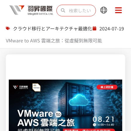
内
検
検
Main
Main
容
索
索
Menu
Menu
を
クラウド移行とアーキテクチャ最適化
2024-07-19
ス
VMware to AWS 雲端之旅：從虛擬到無限可能
キ
ッ
プ
Splunk 上帝視角綜觀雲端防護無死AWS