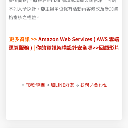
會後問卷)。❸報名E-mail 請填寫現職公司信箱，否則
不列入予採計。❹主辦單位保有活動內容修改及參加資
格審核之權益。
更多資訊 >>
Amazon Web Services ( AWS 雲端
運算服務 )
|
你的資訊架構設計安全嗎>>回顧影片
了解 VMware 新策略的最佳應對方案，快速遷移至 AWS 雲端
VMware , VMware 授權費用, VMware vSphere 上雲遷移
🔸
FB粉絲團
🔸
加LINE好友
🔸
お問い合わせ
職場必學的 Google Workspace 智慧辦公術
讓 Google Workspace 完美支援各種辦公情境