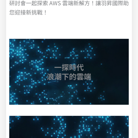
研討會一起探索 AWS 雲端新解方！讓羽昇國際助
您迎接新挑戰！
一探時代
浪潮下的雲端