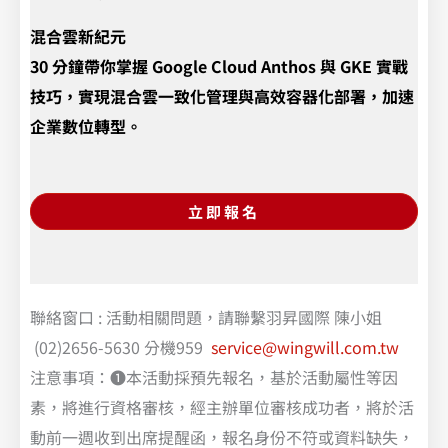
混合雲新紀元
30 分鐘帶你掌握 Google Cloud Anthos 與 GKE 實戰
技巧，實現混合雲一致化管理與高效容器化部署，加速
企業數位轉型。
立即報名
聯絡窗口 : 活動相關問題，請聯繫羽昇國際 陳小姐
(02)2656-5630 分機959
service@wingwill.com.tw
注意事項：❶本活動採預先報名，基於活動屬性等因
素，將進行資格審核，經主辦單位審核成功者，將於活
動前一週收到出席提醒函，報名身份不符或資料缺失，