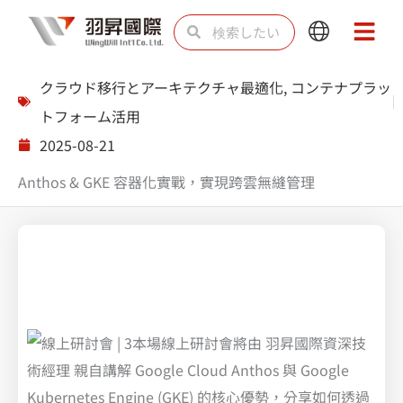
内
検
検
Main
Main
容
索
索
Menu
Menu
を
クラウド移行とアーキテクチャ最適化
,
コンテナプラッ
ス
トフォーム活用
キ
2025-08-21
ッ
Anthos & GKE 容器化實戰，實現跨雲無縫管理
プ
Anthos & GKE 容器化實戰，實現跨雲無縫管理