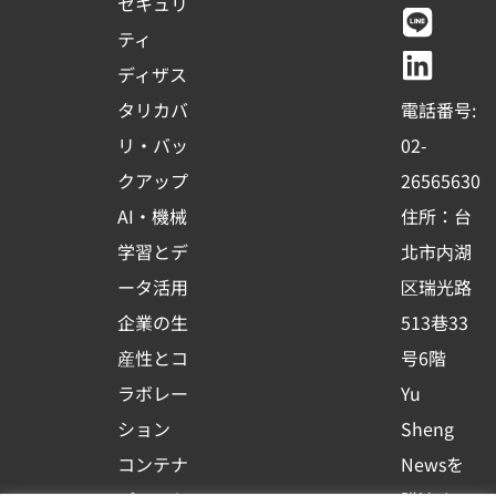
c
u
n
n
セキュリ
e
t
e
k
ティ
b
u
e
ディザス
o
b
d
タリカバ
電話番号:
o
e
i
リ・バッ
02-
k
n
クアップ
26565630
-
AI・機械
住所：台
s
学習とデ
北市内湖
q
ータ活用
区瑞光路
u
企業の生
513巷33
a
r
産性とコ
号6階
e
ラボレー
Yu
ション
Sheng
コンテナ
Newsを