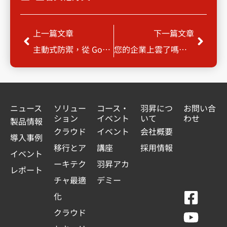
Prev
Next
上一篇文章
下一篇文章
主動式防禦，從 Google SecOps 開始！
您的企業上雲了嗎？ Google Anthos/GKE 跨雲管理新解方，加速數位轉型！
ニュース
ソリュー
コース・
羽昇につ
お問い合
ション
イベント
いて
わせ
製品情報
クラウド
イベント
会社概要
導入事例
移行とア
講座
採用情報
イベント
ーキテク
羽昇アカ
レポート
チャ最適
デミー
F
Y
L
L
化
a
o
i
i
クラウド