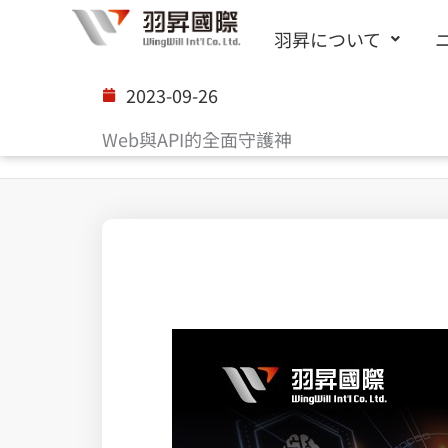
内
羽昇について
容
を
2023-09-26
ス
Web與API的全面守護神
キ
ッ
プ
[真] 零信任平台，重新定義無邊界網路安全 | 羽昇國際 x Zscaler 研討會