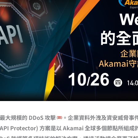
最大規模的 DDoS 攻擊
。企業資料外洩及資安威脅事件仍
(註)
 & API Protector) 方案是以 Akamai 全球多個節