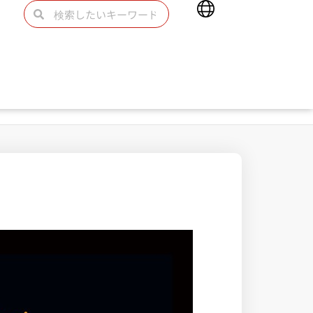
Main
検
検
Menu
索
索