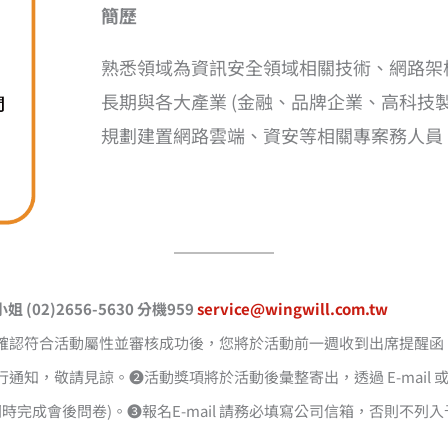
簡歷
熟悉領域為資訊安全領域相關技術、網路架
長期與各大產業 (金融、品牌企業、高科技
規劃建置網路雲端、資安等相關專案務人員
02)2656-5630 分機959
service@wingwill.com.tw
確認符合活動屬性並審核成功後，您將於活動前一週收到出席提醒函
通知，敬請見諒。❷活動獎項將於活動後彙整寄出，透過 E-mail
時完成會後問卷)。❸報名E-mail 請務必填寫公司信箱，否則不