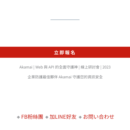
立即報名
Akamai | Web 與 API 的全面守護神 | 線上研討會 | 2023
企業防護最佳夥伴 Akamai 守護您的資訊安全
🔸
FB粉絲團
🔸
加LINE好友
🔸
お問い合わせ