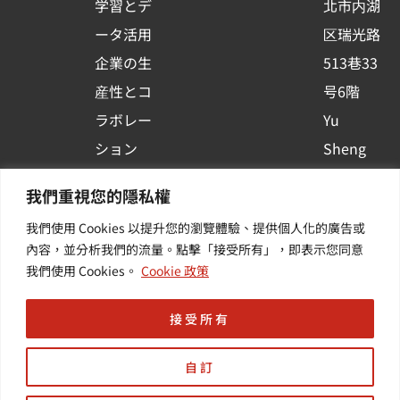
学習とデ
北市内湖
q
ータ活用
区瑞光路
u
企業の生
513巷33
a
r
産性とコ
号6階
e
ラボレー
Yu
ション
Sheng
コンテナ
Newsを
我們重視您的隱私權
プラット
購読する
我們使用 Cookies 以提升您的瀏覽體驗、提供個人化的廣告或
フォーム
| 最新の
內容，並分析我們的流量。點擊「接受所有」，即表示您同意
活用
イベント
我們使用 Cookies。
Cookie 政策
その他・
や業界情
付加価値
報を入手
接受所有
サービス
する
自訂