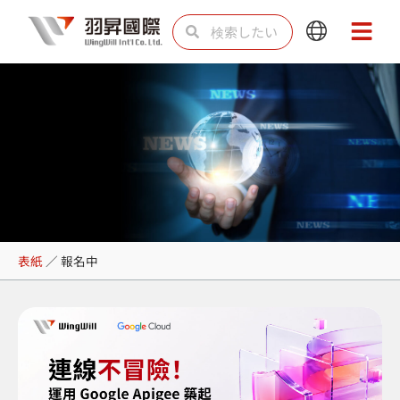
内
検
検
Main
Main
容
索
索
Menu
Menu
を
ス
キ
ッ
プ
報名中
表紙
／
報名中