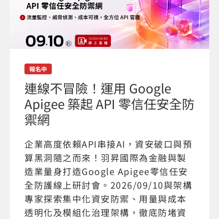
報名中
連線不冒險！運用 Google
Apigee 築起 API 零信任安全防
禦網
企業高度依賴API串接AI，資安破口與預
算黑洞隨之而來！羽昇國際為金融與製
造業量身打造Google Apigee零信任安
全防護線上研討會。2026/09/10與架構
專家探索集中化資安防禦、用量與成本
透明化及模組化治理架構，徹底防堵資