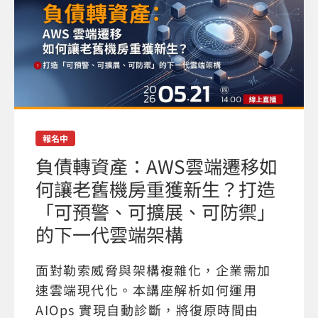
報名中
負債轉資產：AWS雲端遷移如
何讓老舊機房重獲新生？打造
「可預警、可擴展、可防禦」
的下一代雲端架構
面對勒索威脅與架構複雜化，企業需加
速雲端現代化。本講座解析如何運用
AIOps 實現自動診斷，將復原時間由