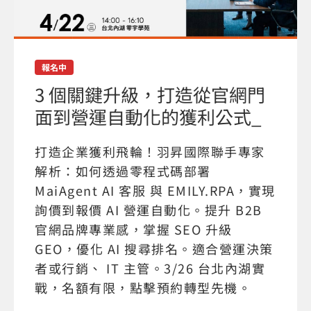
報名中
3 個關鍵升級，打造從官網門
面到營運自動化的獲利公式_
打造企業獲利飛輪！羽昇國際聯手專家
解析：如何透過零程式碼部署
MaiAgent AI 客服 與 EMILY.RPA，實現
詢價到報價 AI 營運自動化。提升 B2B
官網品牌專業感，掌握 SEO 升級
GEO，優化 AI 搜尋排名。適合營運決策
者或行銷、 IT 主管。3/26 台北內湖實
戰，名額有限，點擊預約轉型先機。