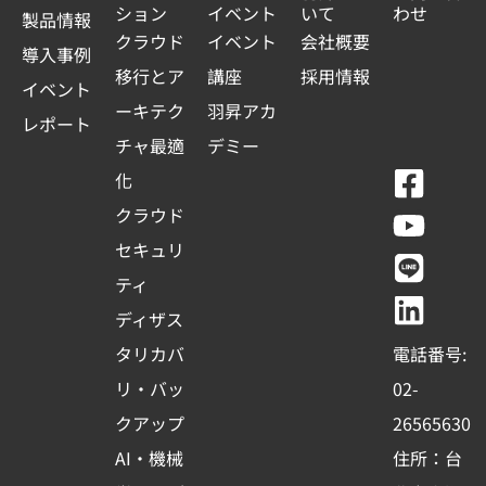
ション
イベント
いて
わせ
製品情報
クラウド
イベント
会社概要
導入事例
移行とア
講座
採用情報
イベント
ーキテク
羽昇アカ
レポート
チャ最適
デミー
F
Y
L
L
化
a
o
i
i
クラウド
c
u
n
n
セキュリ
e
t
e
k
ティ
b
u
e
ディザス
o
b
d
タリカバ
電話番号:
o
e
i
リ・バッ
02-
k
n
クアップ
26565630
-
AI・機械
住所：台
s