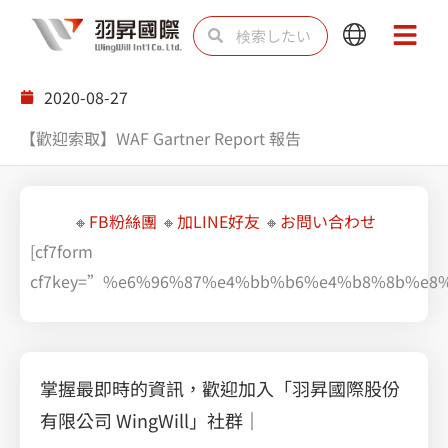
内
検
検
Main
Main
容
索
索
Menu
Menu
を
2020-08-27
ス
【歡迎索取】WAF Gartner Report 報告
キ
ッ
プ
🔸
FB粉絲團
🔸
加LINE好友
🔸
お問い合わせ
[cf7form
cf7key=”%e6%96%87%e4%bb%b6%e4%b8%8b%e8
掌握最即時的資訊，歡迎加入「羽昇國際股份
有限公司 WingWill」社群｜