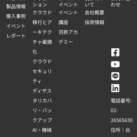
ション
イベント
いて
わせ
製品情報
クラウド
イベント
会社概要
導入事例
移行とア
講座
採用情報
イベント
ーキテク
羽昇アカ
レポート
チャ最適
デミー
F
Y
L
L
化
a
o
i
i
クラウド
c
u
n
n
セキュリ
e
t
e
k
ティ
b
u
e
ディザス
o
b
d
タリカバ
電話番号:
o
e
i
リ・バッ
02-
k
n
クアップ
26565630
-
AI・機械
住所：台
s