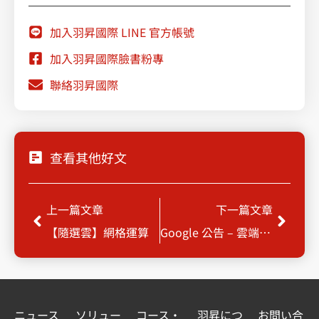
加入羽昇國際 LINE 官方帳號
加入羽昇國際臉書粉專
聯絡羽昇國際
查看其他好文
Prev
Next
上一篇文章
下一篇文章
【隨選雲】網格運算
Google 公告 – 雲端產品故障事件彙整報告
ニュース
ソリュー
コース・
羽昇につ
お問い合