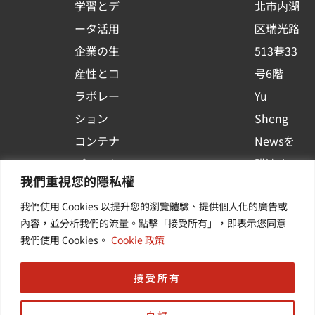
学習とデ
北市内湖
q
ータ活用
区瑞光路
u
企業の生
513巷33
a
r
産性とコ
号6階
e
ラボレー
Yu
ション
Sheng
コンテナ
Newsを
プラット
購読する
我們重視您的隱私權
フォーム
| 最新の
我們使用 Cookies 以提升您的瀏覽體驗、提供個人化的廣告或
活用
イベント
內容，並分析我們的流量。點擊「接受所有」，即表示您同意
その他・
や業界情
我們使用 Cookies。
Cookie 政策
付加価値
報を入手
サービス
する
接受所有