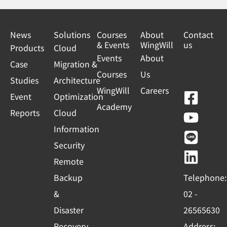
News
Solutions
Courses
About
Contact
& Events
WingWill
us
Products
Cloud
Events
About
Case
Migration &
Courses
Us
Studies
Architecture
WingWill
Careers
F
Y
L
L
Event
Optimization
Academy
a
o
i
i
Reports
Cloud
c
u
n
n
Information
e
t
e
k
Security
b
u
e
Remote
o
b
d
Backup
Telephone:
o
e
i
&
02 -
k
n
Disaster
26565630
-
Recovery
Address: