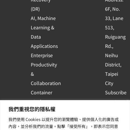
s
(DR)
6F, No.
q
AI, Machine
33, Lane
u
Learning &
513,
a
r
Data
Ruiguang
e
Applications
Rd.,
Enterprise
Neihu
Productivity
District,
&
Taipei
Collaboration
City
Container
Subscribe
Platform
to WingWill
我們重視您的隱私權
Applications
News | Get
我們使用 Cookies 以提升您的瀏覽體驗、提供個人化的廣告或
Others /
the latest
內容，並分析我們的流量。點擊「接受所有」，即表示您同意
Value-
event and