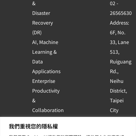
o
e
i
&
02 -
k
n
Disaster
26565630
-
Recovery
Address:
s
(DR)
6F, No.
q
AI, Machine
33, Lane
u
Learning &
513,
a
r
Data
Ruiguang
e
Applications
Rd.,
Enterprise
Neihu
Productivity
District,
&
Taipei
Collaboration
City
Container
Subscribe
我們重視您的隱私權
Platform
to WingWill