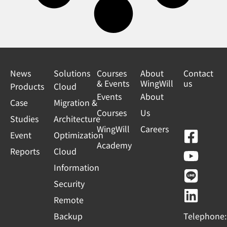
News
Solutions
Courses
About
Contact
& Events
WingWill
us
Products
Cloud
Events
About
Case
Migration &
Courses
Us
Studies
Architecture
WingWill
Careers
F
Y
L
L
Event
Optimization
Academy
a
o
i
i
Reports
Cloud
c
u
n
n
Information
e
t
e
k
Security
b
u
e
Remote
o
b
d
Backup
Telephone: