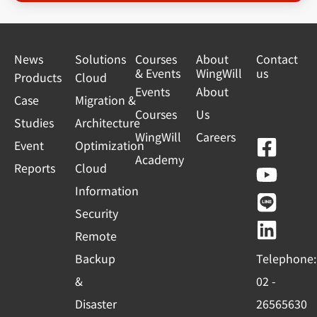
News
Solutions
Courses
About
Contact
& Events
WingWill
us
Products
Cloud
Events
About
Case
Migration &
Courses
Us
Studies
Architecture
WingWill
Careers
F
Y
L
L
Event
Optimization
Academy
a
o
i
i
Reports
Cloud
c
u
n
n
Information
e
t
e
k
Security
b
u
e
Remote
o
b
d
Backup
Telephone:
o
e
i
&
02 -
k
n
Disaster
26565630
-