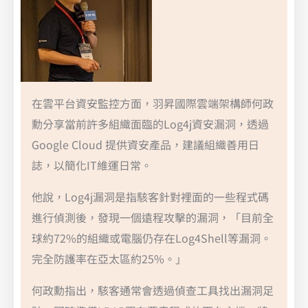
在雲平台資安監控方面，羽昇國際雲端架構師何政
勳分享當前許多組織面臨的Log4j資安漏洞，透過
Google Cloud 提供資安產品，建議組織善用日
誌，以簡化IT維運日常。
他說，Log4j漏洞是指駭客針對裡面的一些程式碼
進行偵測後，發現一個遠程攻擊的漏洞，「目前全
球約72%的組織或電腦仍存在Log4Shell等漏洞。
完全防護率在亞太區約25%。」
何政勳指出，駭客通常會透過偵查工具找出漏洞足