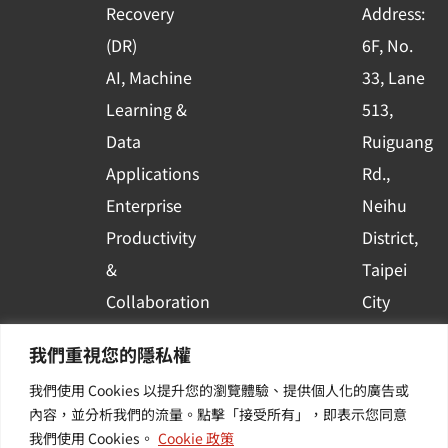
Recovery
Address:
s
(DR)
6F, No.
q
AI, Machine
33, Lane
u
Learning &
513,
a
r
Data
Ruiguang
e
Applications
Rd.,
Enterprise
Neihu
Productivity
District,
&
Taipei
Collaboration
City
Container
Subscribe
我們重視您的隱私權
Platform
to WingWill
我們使用 Cookies 以提升您的瀏覽體驗、提供個人化的廣告或
Applications
News | Get
內容，並分析我們的流量。點擊「接受所有」，即表示您同意
Others /
the latest
我們使用 Cookies。
Cookie 政策