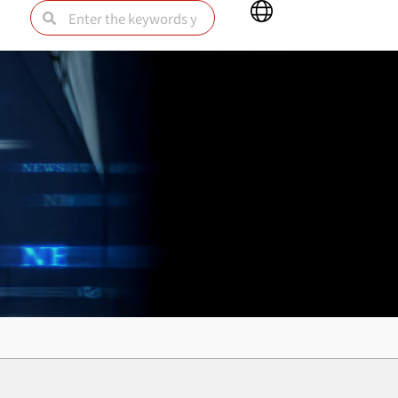
Main
Search
Search
Menu