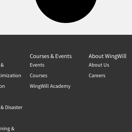
Courses & Events
About WingWill
 &
Events
About Us
timization
Courses
Careers
ion
WingWill Academy
& Disaster
rning &