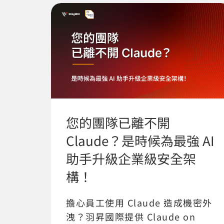
您的團隊已離不開
Claude？是時候為最強 AI
助手升級企業級安全架
構！
擔心員工使用 Claude 造成機密外
洩？羽昇國際提供 Claude on