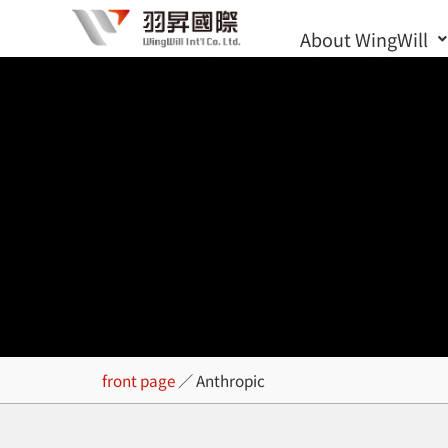
Skip
About WingWill
to
content
Anthropic
front page
／
Anthropic