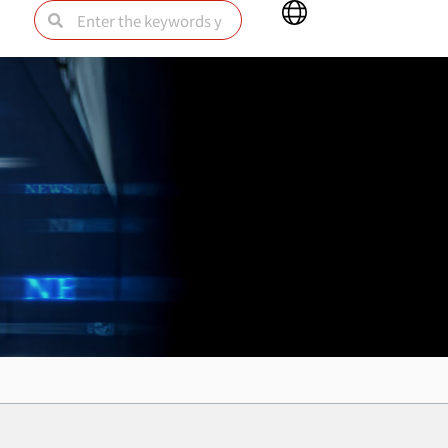
Main
Search
Search
Menu