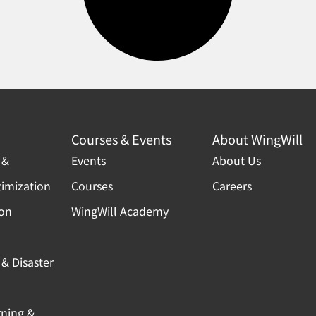
Courses & Events
About WingWill
 &
Events
About Us
timization
Courses
Careers
ion
WingWill Academy
& Disaster
rning &