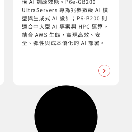
倍 AI 訓練效能。P6e-GB200
UltraServers 專為兆參數級 AI 模
型與生成式 AI 設計；P6-B200 則
適合中大型 AI 專案與 HPC 運算。
結合 AWS 生態，實現高效、安
全、彈性與成本優化的 AI 部署。