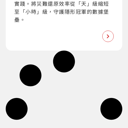
實踐。將災難還原效率從「天」級縮短
至「小時」級，守護隱形冠軍的數據堡
壘。