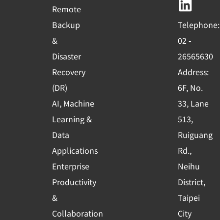
b
u
e
Remote
o
b
d
Backup
Telephone:
o
e
i
&
02 -
k
n
Disaster
26565630
-
Recovery
Address:
s
(DR)
6F, No.
q
AI, Machine
33, Lane
u
Learning &
513,
a
r
Data
Ruiguang
e
Applications
Rd.,
Enterprise
Neihu
Productivity
District,
&
Taipei
Collaboration
City