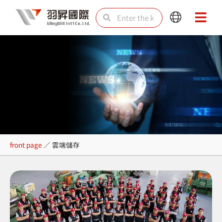
Skip
Search
Search
Main
Main
to
Menu
Menu
content
雲端儲存
front page
／
雲端儲存