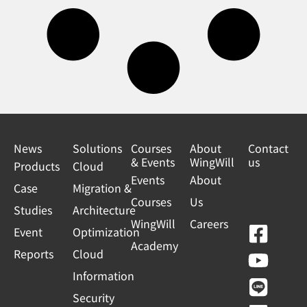
News
Solutions
Courses
About
Contact
& Events
WingWill
us
Products
Cloud
Events
About
Case
Migration &
Courses
Us
Studies
Architecture
WingWill
Careers
F
Y
L
L
Event
Optimization
Academy
a
o
i
i
Reports
Cloud
c
u
n
n
Information
e
t
e
k
Security