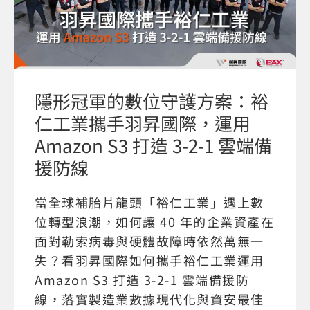
隱形冠軍的數位守護方案：裕
仁工業攜手羽昇國際，運用
Amazon S3 打造 3-2-1 雲端備
援防線
當全球補胎片龍頭「裕仁工業」遇上數
位轉型浪潮，如何讓 40 年的企業資產在
面對勒索病毒與硬體故障時依然萬無一
失？看羽昇國際如何攜手裕仁工業運用
Amazon S3 打造 3-2-1 雲端備援防
線，落實製造業數據現代化與資安最佳