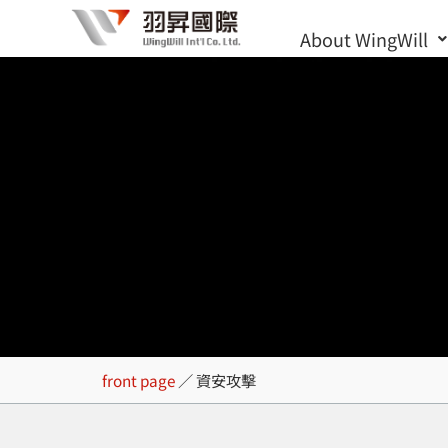
Skip
About WingWill
to
content
資安攻擊
front page
／
資安攻擊