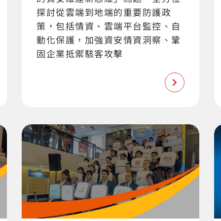
探討從雲端到地端的重要防護政
策，包括情資、雲端平台監控、自
動化保護，加強資安情資洞察、鞏
固企業抵禦駭客攻擊