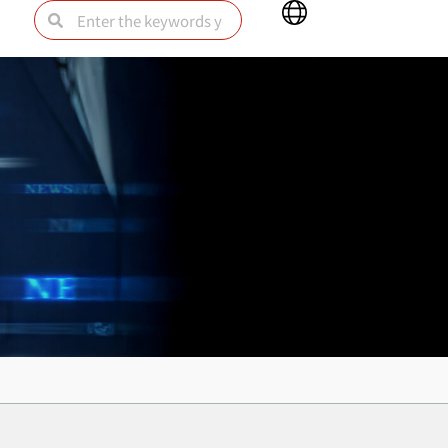
Main
Search
Search
Menu