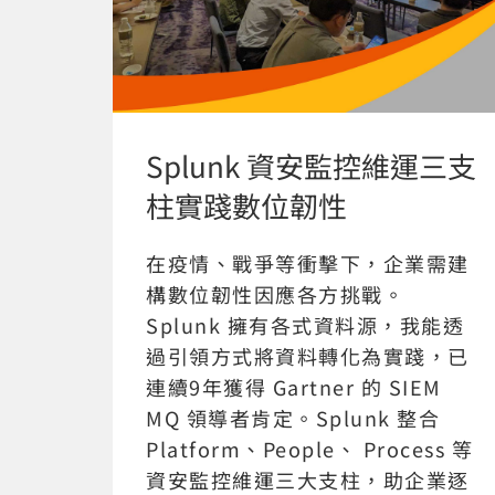
Splunk 資安監控維運三支
柱實踐數位韌性
在疫情、戰爭等衝擊下，企業需建
構數位韌性因應各方挑戰。
Splunk 擁有各式資料源，我能透
過引領方式將資料轉化為實踐，已
連續9年獲得 Gartner 的 SIEM
MQ 領導者肯定。Splunk 整合
Platform、People、 Process 等
資安監控維運三大支柱，助企業逐