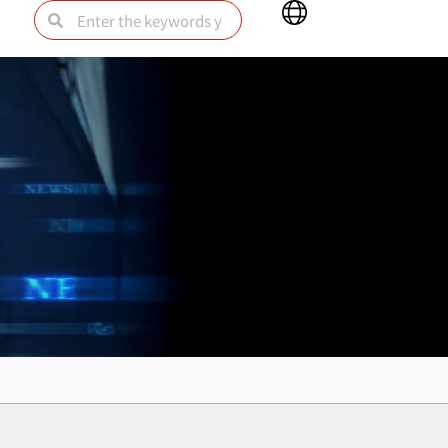
Main
Search
Search
Menu