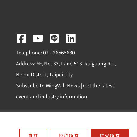
F
Y
L
L
a
o
i
i
Telephone: 02 - 26565630
c
u
n
n
Address: 6F, No. 33, Lane 513, Ruiguang Rd.,
e
t
e
k
Neihu District, Taipei City
b
u
e
Subscribe to WingWill News | Get the latest
o
b
d
event and industry information
o
e
i
k
n
-
份有限公司
s
自訂
拒絕所有
接受所有