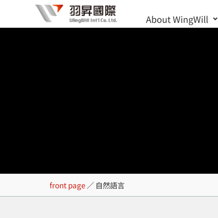
Skip
About WingWill
to
content
自然語言
front page
／
自然語言