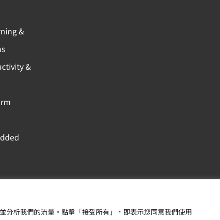
rning &
ns
ctivity &
orm
Added
Copyright © 羽昇國際股
內容，並分析我們的流量。點擊「接受所有」，即表示您同意我們使用