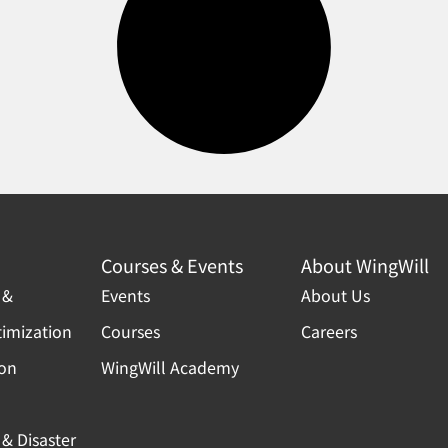
Courses & Events
About WingWill
 &
Events
About Us
timization
Courses
Careers
ion
WingWill Academy
& Disaster