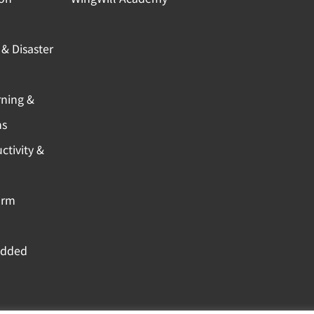
& Disaster
rning &
ns
ctivity &
orm
Added