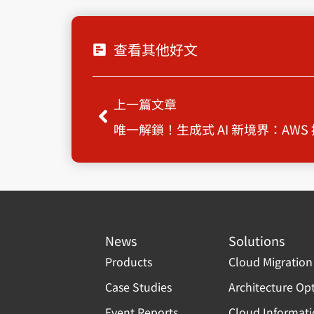
查看其他好文
Prev
上一篇文章
News
Solutions
Products
Cloud Migration
Case Studies
Architecture Op
Event Reports
Cloud Informat