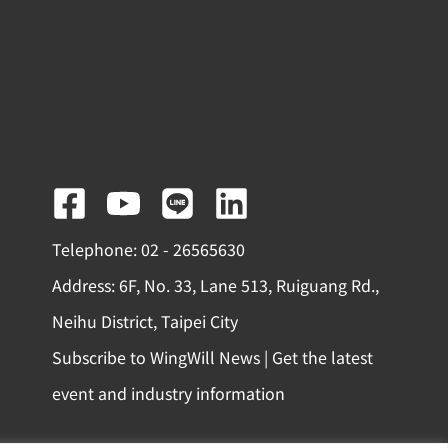
F
Y
L
L
a
o
i
i
Telephone: 02 - 26565630
c
u
n
n
Address: 6F, No. 33, Lane 513, Ruiguang Rd.,
e
t
e
k
Neihu District, Taipei City
b
u
e
Subscribe to WingWill News | Get the latest
o
b
d
event and industry information
o
e
i
k
n