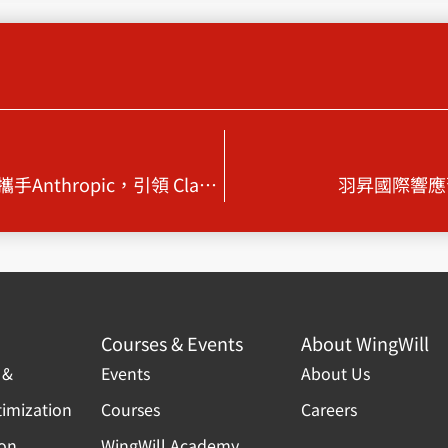
唯一解鎖！生成式 AI 新境界：AWS 攜手Anthropic，引領 Claude 3 Sonnet 模型進駐Bedrock
羽昇國際響應
Courses & Events
About WingWill
 &
Events
About Us
timization
Courses
Careers
ion
WingWill Academy