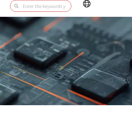
Main
Search
Search
Menu