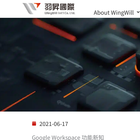
Skip
About WingWill
to
content
Solutions
2021-06-17
Google Workspace 功能新知