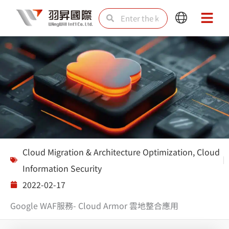
Skip
Search
Search
Main
Main
to
Menu
Menu
content
Solutions
Cloud Migration & Architecture Optimization
,
Cloud
Information Security
2022-02-17
Google WAF服務- Cloud Armor 雲地整合應用