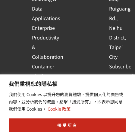
a
r
Data
Ruiguang
e
Applications
Rd.,
Enterprise
Neihu
Productivity
District,
&
Taipei
Collaboration
City
Container
Subscribe
Platform
to WingWill
我們重視您的隱私權
Applications
News | Get
我們使用 Cookies 以提升您的瀏覽體驗、提供個人化的廣告或
Others /
the latest
內容，並分析我們的流量。點擊「接受所有」，即表示您同意
Value-
event and
我們使用 Cookies。
Cookie 政策
Added
industry
Services
informatio
接受所有