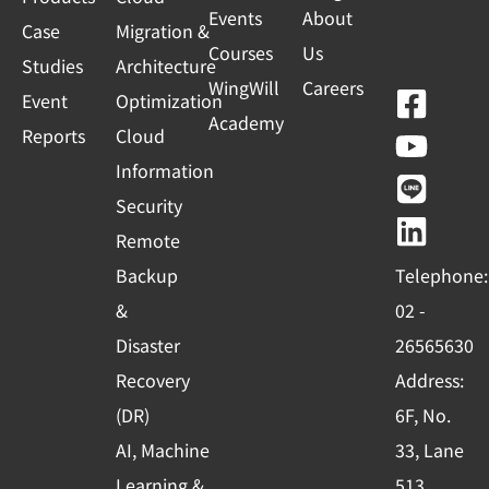
Events
About
Case
Migration &
Courses
Us
Studies
Architecture
WingWill
Careers
F
Y
L
L
Event
Optimization
Academy
a
o
i
i
Reports
Cloud
c
u
n
n
Information
e
t
e
k
Security
b
u
e
Remote
o
b
d
Backup
Telephone:
o
e
i
&
02 -
k
n
Disaster
26565630
-
Recovery
Address:
s
(DR)
6F, No.
q
AI, Machine
33, Lane
u
Learning &
513,