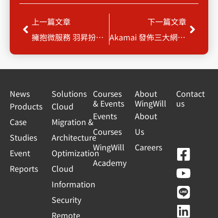
Prev
Next
上一篇文章
下一篇文章
擁抱微服務 羽昇扮演醫療業強力後盾
Akamai 發佈三大網路安全威脅報告 揭示現代攻擊環境
News
Solutions
Courses
About
Contact
& Events
WingWill
us
Products
Cloud
Events
About
Case
Migration &
Courses
Us
Studies
Architecture
WingWill
Careers
F
Y
L
L
Event
Optimization
Academy
a
o
i
i
Reports
Cloud
c
u
n
n
Information
e
t
e
k
Security
b
u
e
Remote