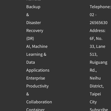
o
b
d
Backup
Telephone:
o
e
i
&
02 -
k
n
Disaster
26565630
-
Recovery
Address:
s
(DR)
6F, No.
q
AI, Machine
33, Lane
u
Learning &
513,
a
r
Data
Ruiguang
e
Applications
Rd.,
Enterprise
Neihu
Productivity
District,
&
Taipei
Collaboration
City
Container
Subscribe