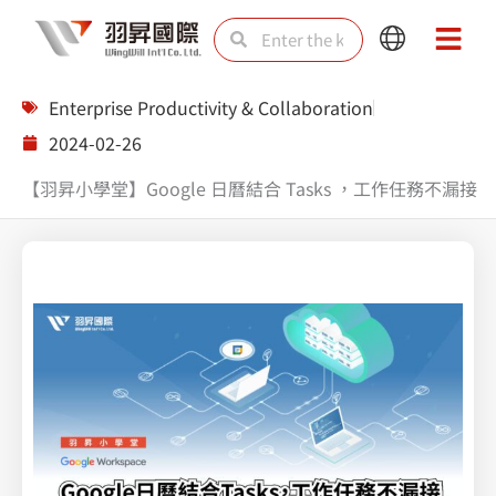
Skip
Search
Search
Main
Main
to
Menu
Menu
content
Enterprise Productivity & Collaboration
2024-02-26
【羽昇小學堂】Google 日曆結合 Tasks ，工作任務不漏接