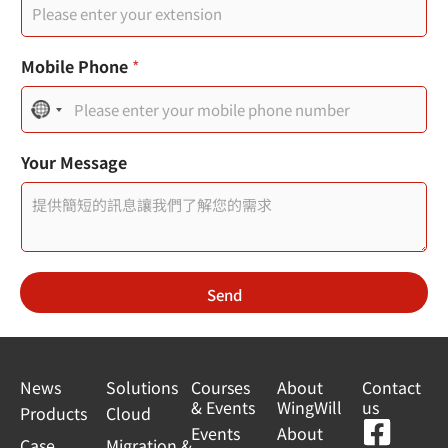
話
頁
面
標
Mobile Phone
*
題
N
o
Your Message
c
o
u
n
Send
t
r
y
News
Solutions
Courses
About
Contact
s
& Events
WingWill
us
Products
Cloud
F
Y
L
L
Events
About
e
Case
Migration &