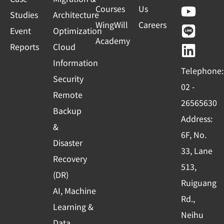
a
o
i
i
Courses
Us
l
Studies
Architecture
c
u
n
n
WingWill
Careers
e
Event
Optimization
e
t
e
k
Academy
c
Reports
Cloud
b
u
e
t
o
b
d
Information
Telephone:
e
o
e
i
Security
02 -
d
k
n
Remote
26565630
-
Backup
Address:
s
&
6F, No.
q
Disaster
33, Lane
u
Recovery
513,
a
(DR)
r
Ruiguang
AI, Machine
e
Rd.,
Learning &
Neihu
Data