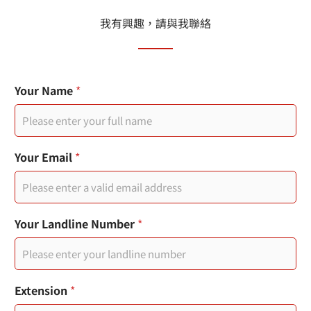
我有興趣，請與我聯絡
頁
Your Name
*
面
標
題
Y
o
Your Email
*
u
r
您
Your Landline Number
*
的
訊
息
行
動
Extension
*
電