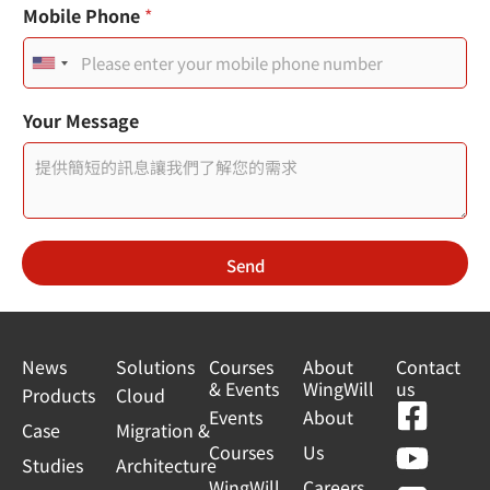
Mobile Phone
*
U
n
Your Message
i
t
e
d
Send
S
t
a
News
Solutions
Courses
About
Contact
& Events
WingWill
us
t
Products
Cloud
F
Y
L
L
Events
About
e
Case
Migration &
a
o
i
i
Courses
Us
s
Studies
Architecture
c
u
n
n
WingWill
Careers