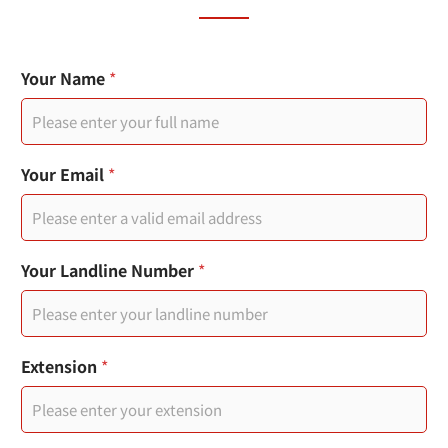
Y
Your Name
*
o
u
r
Y
o
Your Email
*
u
r
日
Your Landline Number
*
期
戳
記
頁
面
Extension
*
連
結
I
P