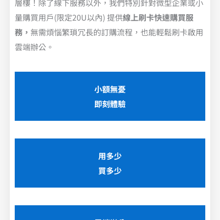
層樓！除了線下服務以外，我們特別針對微型企業或小
量購買用戶(限定20U以內) 提供
線上刷卡快速購買服
務，
無需煩惱繁瑣冗長的訂購流程，也能輕鬆刷卡啟用
雲端辦公。
小額無憂
即刻體驗
用多少
買多少