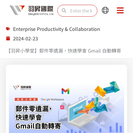
Skip
Search
Search
Main
Main
to
Menu
Menu
content
Enterprise Productivity & Collaboration
2024-02-23
【羽昇小學堂】郵件零遺漏，快速學會 Gmail 自動轉寄