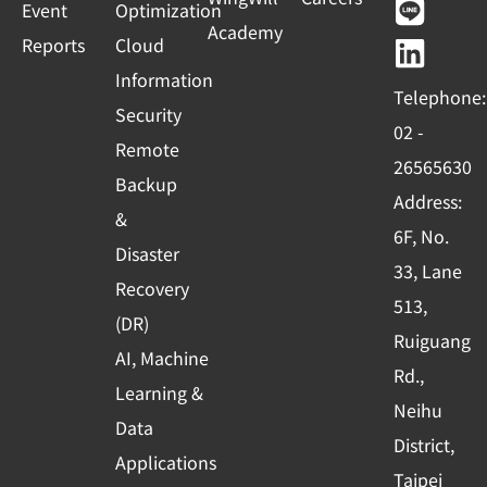
+
Event
Optimization
e
t
e
k
Academy
1
Reports
Cloud
b
u
e
o
b
d
Information
Telephone:
o
e
i
Security
02 -
k
n
Remote
26565630
-
Backup
Address:
s
&
6F, No.
q
Disaster
33, Lane
u
Recovery
513,
a
(DR)
r
Ruiguang
AI, Machine
e
Rd.,
Learning &
Neihu
Data
District,
Applications
Taipei