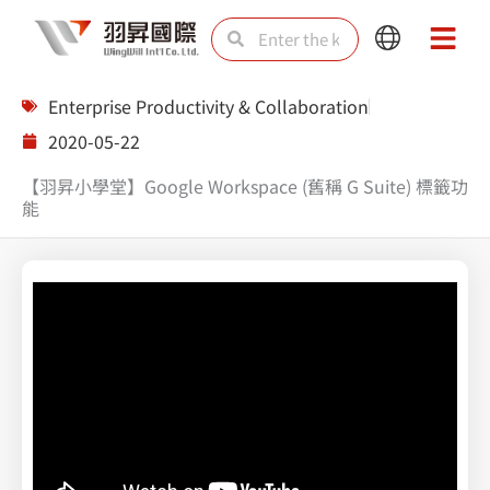
Skip
Search
Search
Main
Main
to
Menu
Menu
content
Enterprise Productivity & Collaboration
2020-05-22
【羽昇小學堂】Google Workspace (舊稱 G Suite) 標籤功
能