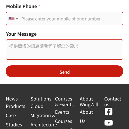
Mobile Phone
*
U
n
分
*
Your Message
機
頁
i
頁
面
t
面
連
連
結
e
結
您
d
的
Send
S
電
子
t
郵
件
a
News
Solutions
Courses
About
Contact
& Events
WingWill
us
t
Products
Cloud
F
Y
L
L
Events
About
e
Case
Migration &
a
o
i
i
Courses
Us
s
Studies
Architecture
c
u
n
n