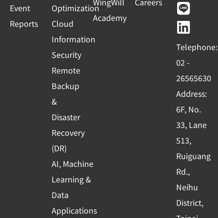
WingWill
Careers
+
Event
Optimization
e
t
e
k
Academy
1
Reports
Cloud
b
u
e
o
b
d
Information
Telephone:
o
e
i
Security
02 -
k
n
Remote
26565630
-
Backup
Address:
s
&
6F, No.
q
Disaster
33, Lane
u
Recovery
513,
a
(DR)
r
Ruiguang
AI, Machine
e
Rd.,
Learning &
Neihu
Data
District,
Applications