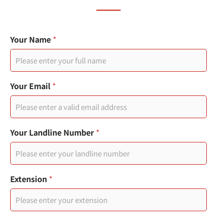
Your Name
*
Your Email
*
Your Landline Number
*
M
Extension
*
o
b
i
l