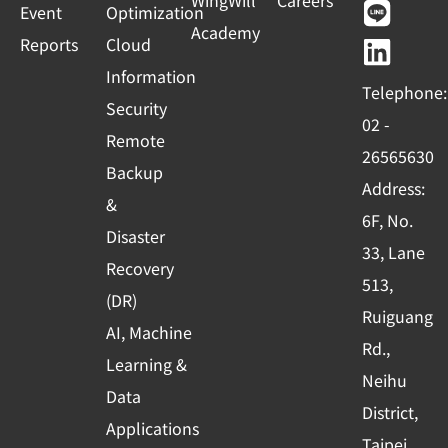
WingWill
Careers
+
Event
Optimization
e
t
e
k
Academy
1
Reports
Cloud
b
u
e
o
b
d
Information
Telephone:
o
e
i
Security
02 -
k
n
Remote
26565630
-
Backup
Address:
s
&
6F, No.
q
Disaster
33, Lane
u
Recovery
513,
a
(DR)
r
Ruiguang
AI, Machine
e
Rd.,
Learning &
Neihu
Data
District,
Applications
Taipei