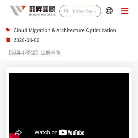
Skip
Search
Search
Main
Main
to
Menu
Menu
content
Cloud Migration & Architecture Optimization
2020-08-06
【羽昇小學堂】定價革新