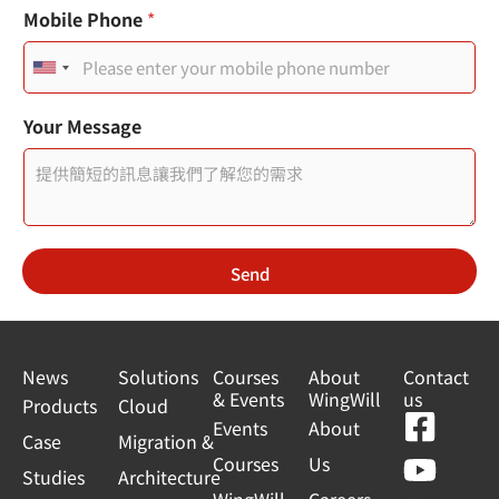
e
頁
Mobile Phone
*
Y
面
o
標
U
u
題
r
I
n
行
P
Your Message
動
行
i
電
動
t
話
電
話
e
d
Send
S
t
a
News
Solutions
Courses
About
Contact
& Events
WingWill
us
t
Products
Cloud
F
Y
L
L
Events
About
e
Case
Migration &
a
o
i
i
Courses
Us
s
Studies
Architecture
c
u
n
n