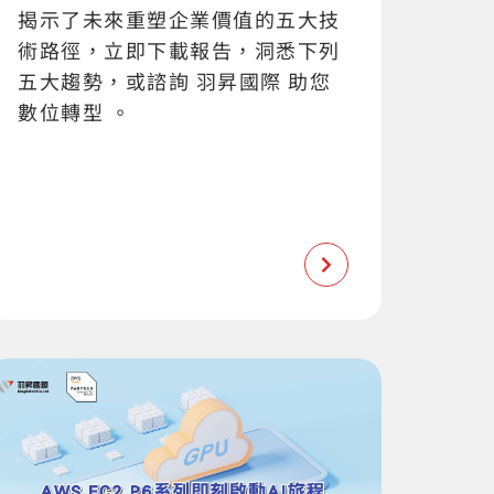
揭示了未來重塑企業價值的五大技
術路徑，立即下載報告，洞悉下列
五大趨勢，或諮詢 羽昇國際 助您
數位轉型 。