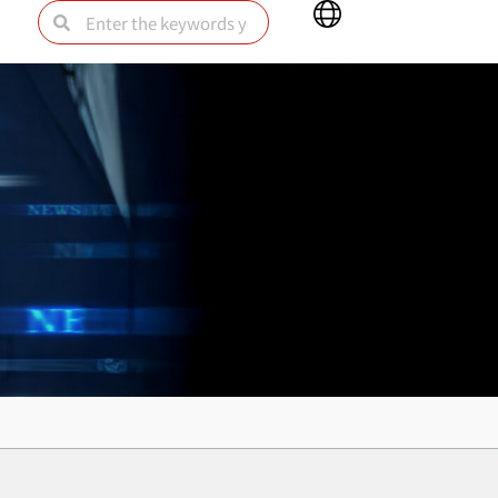
Main
Search
Search
Menu