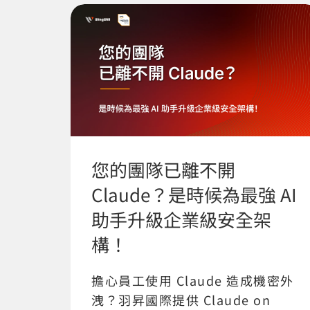
您的團隊已離不開
Claude？是時候為最強 AI
助手升級企業級安全架
構！
擔心員工使用 Claude 造成機密外
洩？羽昇國際提供 Claude on