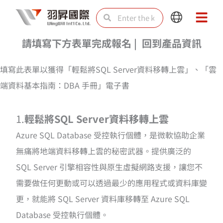
Skip
Search
Search
Main
Main
to
Menu
Menu
content
請填寫下方表單完成報名 | 回到產品資訊
填寫此表單以獲得「輕鬆將SQL Server資料移轉上雲」、「雲
端資料基本指南：DBA 手冊」電子書
1.
輕鬆將SQL Server資料移轉上雲
Azure SQL Database 受控執行個體，是微軟協助企業
無痛將地端資料移轉上雲的秘密武器。提供廣泛的
SQL Server 引擎相容性與原生虛擬網路支援，讓您不
需要做任何更動或可以透過最少的應用程式或資料庫變
更，就能將 SQL Server 資料庫移轉至 Azure SQL
Database 受控執行個體。