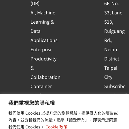
(DR)
6F, No.
q
AI, Machine
33, Lane
u
Learning &
513,
a
r
Data
Ruiguang
e
Applications
Rd.,
Enterprise
Neihu
Productivity
District,
&
Taipei
Collaboration
City
Container
Subscribe
Platform
to WingWill
我們重視您的隱私權
Applications
News | Get
我們使用 Cookies 以提升您的瀏覽體驗、提供個人化的廣告或
Others /
the latest
內容，並分析我們的流量。點擊「接受所有」，即表示您同意
Value-
event and
我們使用 Cookies。
Cookie 政策