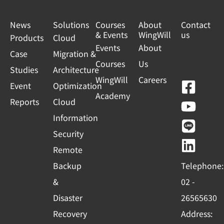
News
Solutions
Courses
About
Contact
& Events
WingWill
us
Products
Cloud
Events
About
Case
Migration &
Courses
Us
Studies
Architecture
WingWill
Careers
F
Y
L
L
Event
Optimization
Academy
a
o
i
i
Reports
Cloud
c
u
n
n
Information
e
t
e
k
Security
b
u
e
Remote
o
b
d
Backup
Telephone:
o
e
i
&
02 -
k
n
Disaster
26565630
-
Recovery
Address:
s