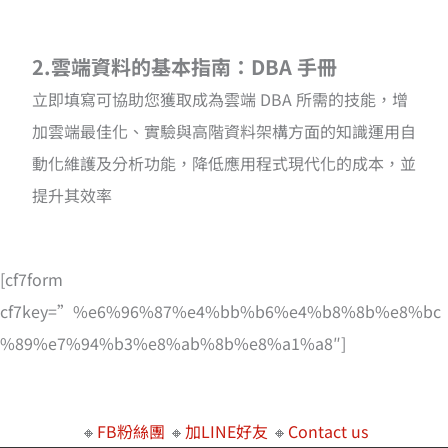
2.雲端資料的基本指南：DBA 手冊
立即填寫可協助您獲取成為雲端 DBA 所需的技能，增
加雲端最佳化、實驗與高階資料架構方面的知識運用自
動化維護及分析功能，降低應用程式現代化的成本，並
提升其效率
[cf7form
cf7key=”%e6%96%87%e4%bb%b6%e4%b8%8b%e8%bc
%89%e7%94%b3%e8%ab%8b%e8%a1%a8″]
🔸
FB粉絲團
🔸
加LINE好友
🔸
Contact us