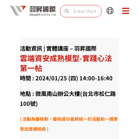
Skip
Search
Search
Main
Main
to
Menu
Menu
content
活動資訊 | 實體講座 – 羽昇國際
雲端資安成熟模型-實踐心法
第一帖
時間 : 2024/01/25 (四) 14:00-16:40
地點 : 微風南山辦公大樓(台北市松仁路
100號)
( 活動為審核制，審核成功者將統一於活動前一週寄
發出席通知函 )