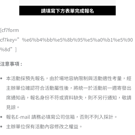
請填寫下方表單完成報名
[cf7form
cf7key=”%e6%b4%bb%e5%8b%95%e5%a0%b1%e5%90
%8d”]
注意事項 :
本活動採預先報名，由於場地容納限制與活動適性考量，經
主辦單位確認符合活動屬性後，將統一於活動前一週寄發出
席通知函，報名身份不符或資料缺失，則不另行通知，敬請
見諒。
報名E-mail 請務必填寫公司信箱，否則不列入採計。
主辦單位保有活動內容修改之權益。