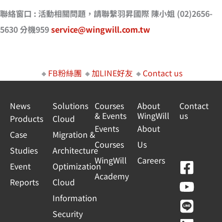
聯絡窗口 : 活動相關問題，請聯繫羽昇國際 陳小姐 (02)2656-
5630 分機959
service@wingwill.com.tw
🔸
FB粉絲團
🔸
加LINE好友
🔸
Contact us
News
Solutions
Courses
About
Contact
& Events
WingWill
us
Products
Cloud
Events
About
Case
Migration &
Courses
Us
Studies
Architecture
WingWill
Careers
F
Y
L
L
Event
Optimization
Academy
a
o
i
i
Reports
Cloud
c
u
n
n
Information
e
t
e
k
Security