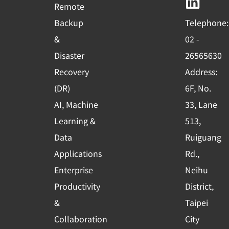
b
u
e
Remote
o
b
d
Backup
Telephone:
o
e
i
&
02 -
k
n
Disaster
26565630
-
Recovery
Address:
s
(DR)
6F, No.
q
AI, Machine
33, Lane
u
Learning &
513,
a
r
Data
Ruiguang
e
Applications
Rd.,
Enterprise
Neihu
Productivity
District,
&
Taipei
Collaboration
City