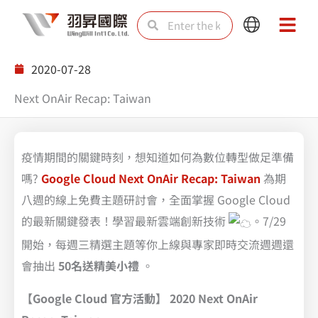
Skip
Search
Search
Main
Main
to
Menu
Menu
content
2020-07-28
Next OnAir Recap: Taiwan
疫情期間的關鍵時刻，想知道如何為數位轉型做足準備
嗎?
Google Cloud Next OnAir Recap: Taiwan
為期
八週的線上免費主題研討會，全面掌握 Google Cloud
的最新關鍵發表！學習最新雲端創新技術
。7/29
開始，每週三精選主題等你上線與專家即時交流週週還
會抽出
50名送精美小禮
。
【Google Cloud 官方活動】 2020 Next OnAir