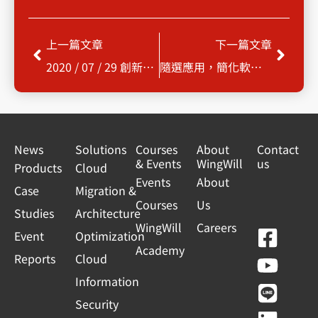
Prev
Next
上一篇文章
下一篇文章
2020 / 07 / 29 創新應用服務，打破既有IT框架，多雲時代即將來臨
隨選應用，簡化軟體部署維護，提高MIS部門效率！
News
Solutions
Courses
About
Contact
& Events
WingWill
us
Products
Cloud
Events
About
Case
Migration &
Courses
Us
Studies
Architecture
WingWill
Careers
F
Y
L
L
Event
Optimization
Academy
a
o
i
i
Reports
Cloud
c
u
n
n
Information
e
t
e
k
Security