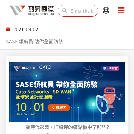
Skip
Search
Search
Main
Main
to
Menu
Menu
content
2021-09-02
SASE 領航員 助你全面防駭
雲時代來襲，IT維運的痛點你中了那些?