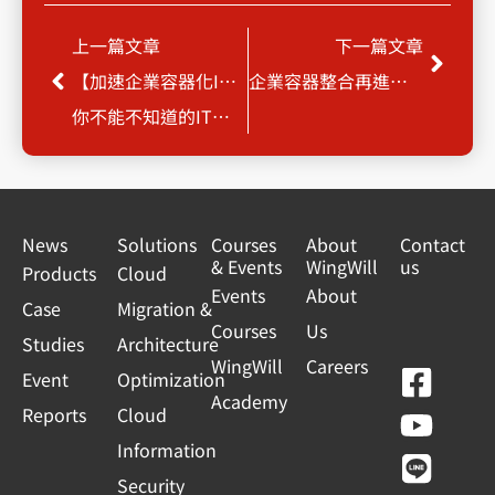
Prev
Next
上一篇文章
下一篇文章
【加速企業容器化IT架構招式】
企業容器整合再進化，跳脫包袱新架構
你不能不知道的IT下一動，Google Anthos 容器代管應用程式平台
News
Solutions
Courses
About
Contact
& Events
WingWill
us
Products
Cloud
Events
About
Case
Migration &
Courses
Us
Studies
Architecture
WingWill
Careers
F
Y
L
L
Event
Optimization
Academy
a
o
i
i
Reports
Cloud
c
u
n
n
Information
e
t
e
k
Security