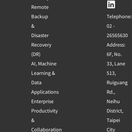
b
u
e
Remote
o
b
d
Backup
Telephone:
o
e
i
&
02 -
k
n
Disaster
26565630
-
Recovery
Address:
s
(DR)
6F, No.
q
AI, Machine
33, Lane
u
Learning &
513,
a
r
Data
Ruiguang
e
Applications
Rd.,
Enterprise
Neihu
Productivity
District,
&
Taipei
Collaboration
City