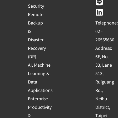
e
t
e
k
Security
b
u
e
Remote
o
b
d
Backup
Telephone:
o
e
i
&
02 -
k
n
Disaster
26565630
-
Recovery
Address:
s
(DR)
6F, No.
q
AI, Machine
33, Lane
u
Learning &
513,
a
r
Data
Ruiguang
e
Applications
Rd.,
Enterprise
Neihu
Productivity
District,
&
Taipei