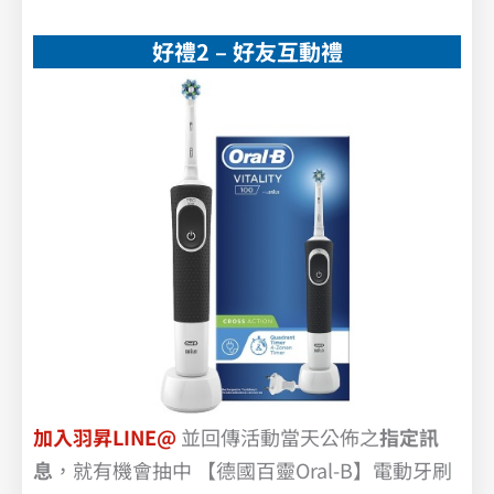
好禮2 – 好友互動禮
加入羽昇LINE@
並回傳活動當天公佈之
指定訊
息
，就有機會抽中 【德國百靈Oral-B】電動牙刷