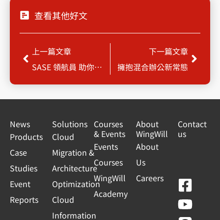
查看其他好文
Prev
Next
上一篇文章
下一篇文章
SASE 領航員 助你全面防駭
擁抱混合辦公新常態
News
Solutions
Courses
About
Contact
& Events
WingWill
us
Products
Cloud
Events
About
Case
Migration &
Courses
Us
Studies
Architecture
WingWill
Careers
F
Y
L
L
Event
Optimization
Academy
a
o
i
i
Reports
Cloud
c
u
n
n
Information