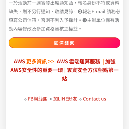
一於活動前一週寄發出席通知函，報名身份不符或資料
缺失，則不另行通知，敬請見諒。❷報名E-mail 請務必
填寫公司信箱，否則不列入予採計。❸主辦單位保有活
動內容修改及參加資格審核之權益。
圓滿結束
AWS
更多資訊 >>
AWS 雲端運算服務
|
加強
AWS安全性的重要一環
|
雲資安全方位盤點第一
站
🔸
FB粉絲團
🔸
加LINE好友
🔸
Contact us
職場必學的 Google Workspace 智慧辦公術
讓 Google Workspace 完美支援各種辦公情境