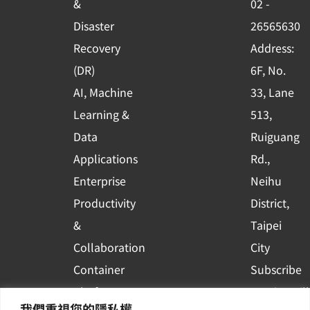
&
02 -
k
n
Disaster
26565630
-
Recovery
Address:
s
(DR)
6F, No.
q
AI, Machine
33, Lane
u
Learning &
513,
a
r
Data
Ruiguang
e
Applications
Rd.,
Enterprise
Neihu
Productivity
District,
&
Taipei
Collaboration
City
Container
Subscribe
Platform
to WingWill
我們重視您的隱私權