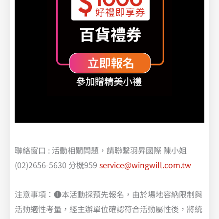
聯絡窗口 : 活動相關問題，請聯繫羽昇國際 陳小姐
(02)2656-5630 分機959
service@wingwill.com.tw
注意事項：❶本活動採預先報名，由於場地容納限制與
活動適性考量，經主辦單位確認符合活動屬性後，將統