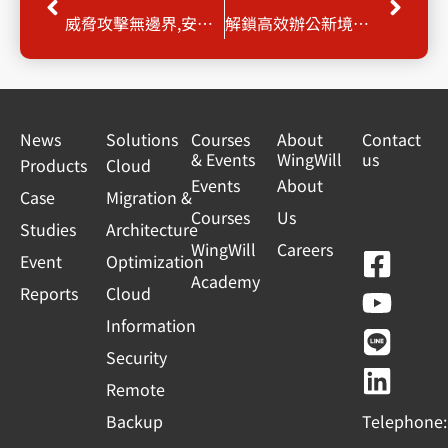
威脅攻擊無邊界,安全防禦不間斷 Palo Alto Networks x WingWill 打擊威脅不停歇
解鎖高效辦公新境界: Gemini AI 加持下的 Google Workspace
News
Solutions
Courses
About
Contact
& Events
WingWill
us
Products
Cloud
Events
About
Case
Migration &
Courses
Us
Studies
Architecture
WingWill
Careers
F
Y
L
L
Event
Optimization
Academy
a
o
i
i
Reports
Cloud
c
u
n
n
Information
e
t
e
k
Security
b
u
e
Remote
o
b
d
Backup
Telephone:
o
e
i