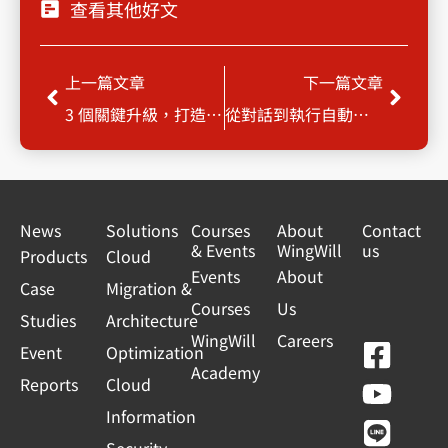
查看其他好文
Prev
Next
上一篇文章
下一篇文章
3 個關鍵升級，打造從官網門面到營運自動化的獲利公式…
從對話到執行自動化： Gemini Enterprise 代理功能引爆企業生產力！ test
News
Solutions
Courses
About
Contact
& Events
WingWill
us
Products
Cloud
Events
About
Case
Migration &
Courses
Us
Studies
Architecture
WingWill
Careers
F
Y
L
L
Event
Optimization
Academy
a
o
i
i
Reports
Cloud
c
u
n
n
Information
e
t
e
k
Security