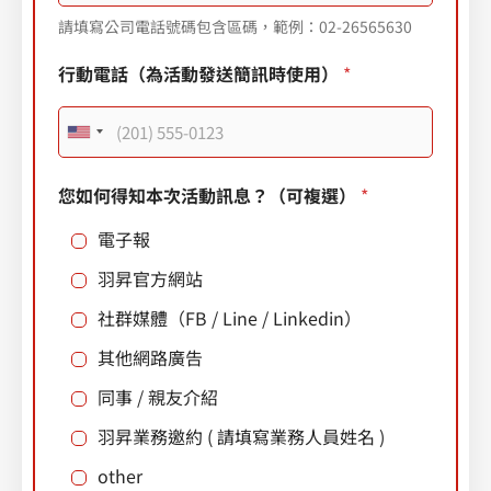
請填寫公司電話號碼包含區碼，範例：02-26565630
行動電話（為活動發送簡訊時使用）
*
U
n
您如何得知本次活動訊息？（可複選）
*
i
電子報
t
e
羽昇官方網站
d
社群媒體（FB / Line / Linkedin）
S
其他網路廣告
t
同事 / 親友介紹
a
羽昇業務邀約 ( 請填寫業務人員姓名 )
t
e
other