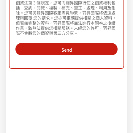
個資法第 3 條規定，您可向羽昇國際行使之個資權利包
括：查詢、閱覽、複製、補完、更正、處理、利用及刪
除。您可與羽昇國際客服專員聯繫，羽昇國際將儘速處
理與回覆 您的請求。您亦可拒絕提供相關之個人資料，
但若無完整的資料，羽昇國際將無法進行本問卷之後續
作業，致無法提供您相關服務。未經您的許可，羽昇國
際不會將您的個資與第三方分享。
Send
官網沒流量？2026 企業必備「雲端 × AI」網站獲利
方程式
羽昇 ISV 生態圈 – MaiAgent 企業生成式AI 解決方案
掌握 SEO 升級 GEO，優化 AISEO 搜尋排名。歡迎
報名
AISEO 如何優化?
AI 摘要（AI Overviews，簡稱AIO）
，AISEO
是讓網