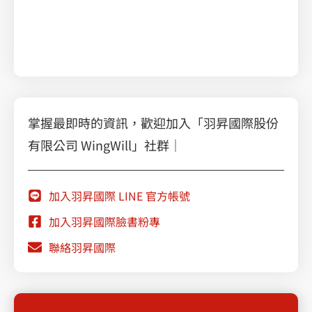
站搶進 AI 搜尋排名的秘密武器，了解ISV雲端轉型解
決方案，幫您打造 AI 可讀且高收錄的內容。
掌握最即時的資訊，歡迎加入「羽昇國際股份
有限公司 WingWill」社群｜
加入羽昇國際 LINE 官方帳號
加入羽昇國際臉書粉專
聯絡羽昇國際