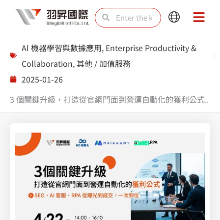
Skip
Search
Search
Main
Main
to
Menu
Menu
content
Al 機器學習與數據應用
,
Enterprise Productivity &
Collaboration
,
其他 / 加值服務
2025-01-26
3 個關鍵升級，打造從官網門面到營運自動化的獲利公式..