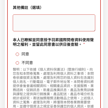
s
*
其他備註（選填）
+
1
本人已瞭解並同意授予羽昇國際問卷資料使用聲
明之權利，並留此同意書以供日後查驗。
*
同意
不同意
聲明：以下依據《個人資料保護法》(暨施行細則)，向
您告知本問卷蒐集、處理及利用個人資料之事項：本問
卷依據個資法蒐集、處理及利用您的個人資料包含識別
個人姓名、行動電話、電子郵件地址等。本問卷資料將
提供會後會議相關資料、相關產品資訊、支援服務、業
務諮詢、促銷訊息、新產品推廣訊息、產品及教育訓練
與課程之提供與行銷推廣、產品配送、產品市場分析及
統計或研究、寄送抽獎贈獎活動贈品之使用。上述個人
資料之蒐集、處理及利用，將僅限本問卷業務需要使
用，並遵守個資法之規定妥善保護您的個人資訊。依據