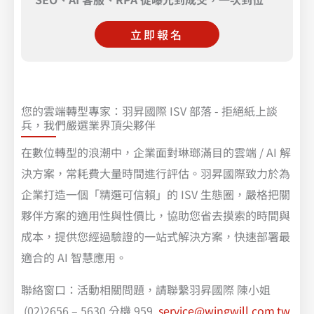
立即報名
您的雲端轉型專家：羽昇國際 ISV 部落 - 拒絕紙上談
兵，我們嚴選業界頂尖夥伴
在數位轉型的浪潮中，企業面對琳瑯滿目的雲端 / AI 解
決方案，常耗費大量時間進行評估。羽昇國際致力於為
企業打造一個「精選可信賴」的 ISV 生態圈，嚴格把關
夥伴方案的適用性與性價比，協助您省去摸索的時間與
成本，提供您經過驗證的一站式解決方案，快速部署最
適合的 AI 智慧應用。
聯絡窗口：活動相關問題，請聯繫羽昇國際 陳小姐
(02)2656 – 5630 分機 959
service@wingwill.com.tw