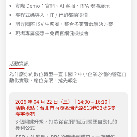
實際 Demo：官網、AI 客服、RPA 現場展示
零程式碼導入，IT / 行銷都聽得懂
羽昇國際 ISV 生態圈，整合多家實戰解決方案
現場專屬優惠＋免費官網健檢機會
活動資訊
為什麼你的數位轉型一直卡關？中小企業必懂的營運自
動化實戰，席位有限，搶先報名
2026 年 04 月 22 日（三）｜14:00 – 16:10｜
活動地點：台北市內湖區瑞光路513巷33號6樓－
零宇學苑
3 個關鍵升級，打造從官網門面到營運自動化的
獲利公式
SEO
、AI 客服、RPA 從曝光到成交，一次到位