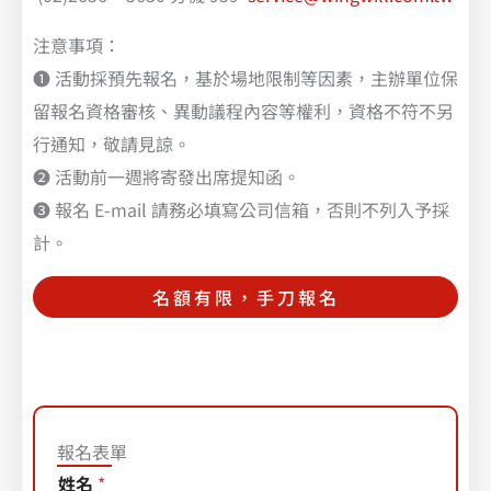
注意事項：
❶ 活動採預先報名，基於場地限制等因素，主辦單位保
留報名資格審核、異動議程內容等權利，資格不符不另
行通知，敬請見諒。
❷ 活動前一週將寄發出席提知函。
❸ 報名 E-mail 請務必填寫公司信箱，否則不列入予採
計。
名額有限，手刀報名
報名表單
日
姓名
*