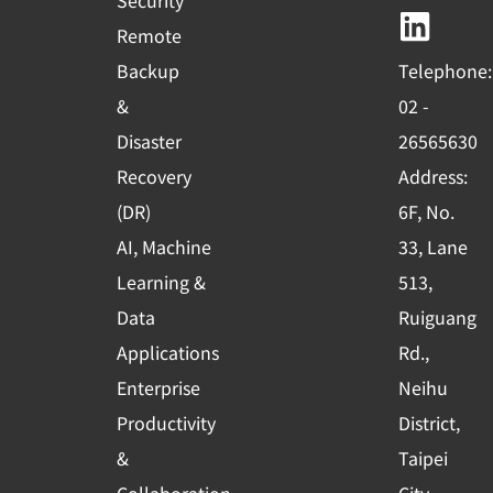
b
u
e
Remote
o
b
d
Backup
Telephone:
o
e
i
&
02 -
k
n
Disaster
26565630
-
Recovery
Address:
s
(DR)
6F, No.
q
AI, Machine
33, Lane
u
Learning &
513,
a
r
Data
Ruiguang
e
Applications
Rd.,
Enterprise
Neihu
Productivity
District,
&
Taipei
Collaboration
City