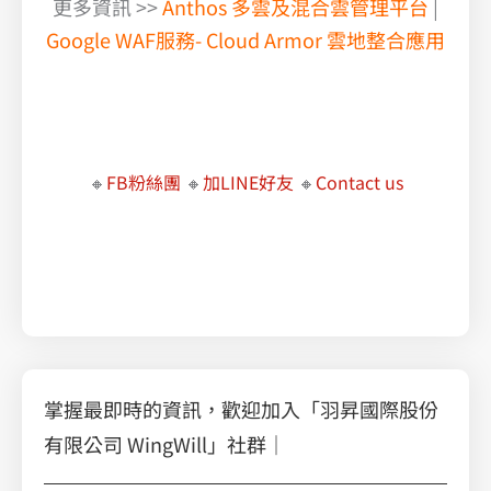
更多資訊 >>
Anthos 多雲及混合雲管理平台
|
Google WAF服務- Cloud Armor 雲地整合應用
了解 VMware 新策略的最佳應對方案，快速遷移至 AWS 雲端
VMware , VMware 授權費用, VMware vSphere 上雲遷移
🔸
FB粉絲團
🔸
加LINE好友
🔸
Contact us
職場必學的 Google Workspace 智慧辦公術
乘風破浪，擁抱雲端：Google Cloud VMware Engine 助您無縫遷移
掌握最即時的資訊，歡迎加入「羽昇國際股份
有限公司 WingWill」社群｜