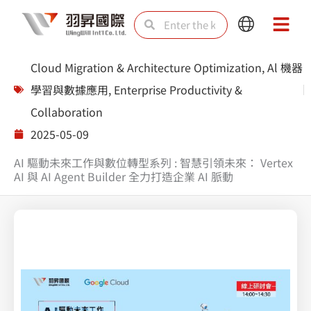
Skip
Search
Search
Main
Main
to
Menu
Menu
content
Cloud Migration & Architecture Optimization
,
Al 機器
學習與數據應用
,
Enterprise Productivity &
Collaboration
2025-05-09
AI 驅動未來工作與數位轉型系列 : 智慧引領未來： Vertex
AI 與 AI Agent Builder 全力打造企業 AI 脈動
Splunk 上帝視角綜觀雲端防護無死AWS