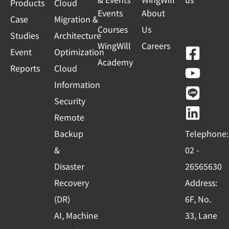
Products
Cloud
Events
About
Case
Migration &
Courses
Us
Studies
Architecture
WingWill
Careers
F
Y
L
L
Event
Optimization
Academy
a
o
i
i
Reports
Cloud
c
u
n
n
Information
e
t
e
k
Security
b
u
e
Remote
o
b
d
Backup
Telephone:
o
e
i
&
02 -
k
n
Disaster
26565630
-
Recovery
Address:
s
(DR)
6F, No.
q
AI, Machine
33, Lane
u