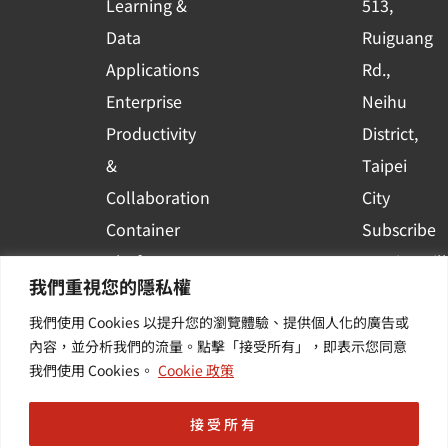
Learning &
513,
a
r
Data
Ruiguang
e
Applications
Rd.,
Enterprise
Neihu
Productivity
District,
&
Taipei
Collaboration
City
Container
Subscribe
Platform
to WingWill
我們重視您的隱私權
Applications
News | Get
我們使用 Cookies 以提升您的瀏覽體驗、提供個人化的廣告或
Others /
the latest
內容，並分析我們的流量。點擊「接受所有」，即表示您同意
Value-
event and
我們使用 Cookies。
Cookie 政策
Added
industry
Services
informatio
接受所有